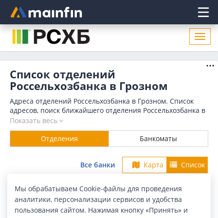
Главное меню
Откр
нави
Список отделений
Россельхозбанка в Грозном
Адреса отделений Россельхозбанка в Грозном. Список
адресов, поиск ближайшего отделения Россельхозбанка в
Грозном по адресу, названию. Часы работы, телефоны,
Показать весь
контактные данные.
Отделения
Банкоматы
Все банки
Карта
Список
Город:
Грозный
Мы обрабатываем Cookie-файлы для проведения
аналитики, персонализации сервисов и удобства
Найдено в Грозном
10 отделений
пользования сайтом. Нажимая кнопку «Принять» и