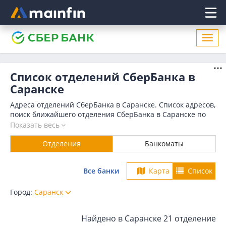
Главное меню
Откр
нави
Список отделений СберБанка в
Саранске
Адреса отделений СберБанка в Саранске. Список адресов,
поиск ближайшего отделения СберБанка в Саранске по
адресу, названию. Часы работы, телефоны, контактные
Показать весь
данные.
Отделения
Банкоматы
Все банки
Карта
Список
Город:
Саранск
Найдено в Саранске
21 отделение