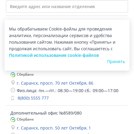
Дополнительный офис №8589/094
Мы обрабатываем Cookie-файлы для проведения
СберБанк
аналитики, персонализации сервисов и удобства
г. Саранск, ул. Косарева, 1а
пользования сайтом. Нажимая кнопку «Принять» и
Физ.лица: пн.—пт.: 09:00—18:00
продолжая использовать сайт, Вы соглашаетесь с
8(800) 5555 777
Политикой использования cookie-файлов
Принять
Дополнительный офис №8589/099
СберБанк
г. Саранск, просп. 70 лет Октября, 86
Физ.лица: пн.—пт.: 08:30—19:00 сб.: 09:00—17:00
8(800) 5555 777
Дополнительный офис №8589/080
СберБанк
г. Саранск, просп. 50 лет Октября, 1