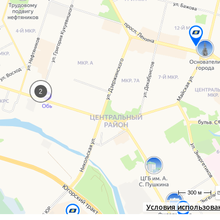
2
300 м
Условия использова