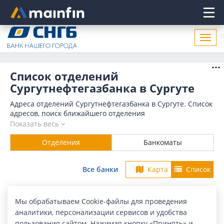
Главное меню
Откр
нави
Список отделений
Сургутнефтегазбанка в Сургуте
Адреса отделений Сургутнефтегазбанка в Сургуте. Список
адресов, поиск ближайшего отделения
Сургутнефтегазбанка в Сургуте по адресу, названию.
Показать весь
Часы работы, телефоны, контактные данные.
Отделения
Банкоматы
Все банки
Карта
Список
Город:
Сургут
Мы обрабатываем Cookie-файлы для проведения
аналитики, персонализации сервисов и удобства
Найдено в Сургуте
12 отделений
пользования сайтом. Нажимая кнопку «Принять» и