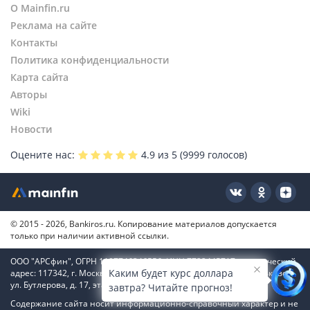
О Mainfin.ru
Реклама на сайте
Контакты
Политика конфиденциальности
Карта сайта
Авторы
Wiki
Новости
Оцените нас:
4.9
из 5 (
9999
голосов)
© 2015 - 2026, Bankiros.ru. Копирование материалов допускается
только при наличии активной ссылки.
ООО "АРСфин", ОГРН 1187746346556, ИНН 7722445717, юридический
Каким будет курс доллара
адрес: 117342, г. Москва, вн. тер. г. муниципальный округ Коньково,
ул. Бутлерова, д. 17, этаж 4, ком. 66
завтра? Читайте прогноз!
Содержание сайта носит информационно-справочный характер и не