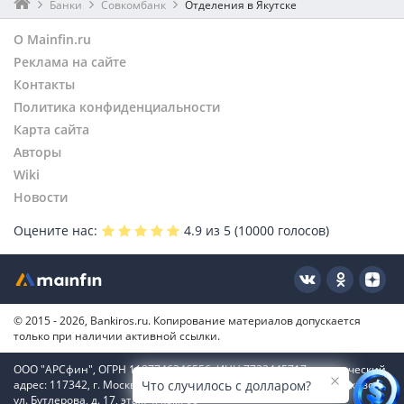
Банки
Совкомбанк
Отделения в Якутске
О Mainfin.ru
Реклама на сайте
Контакты
Политика конфиденциальности
Карта сайта
Авторы
Wiki
Новости
Оцените нас:
4.9
из 5 (
10000
голосов)
© 2015 - 2026, Bankiros.ru. Копирование материалов допускается
только при наличии активной ссылки.
ООО "АРСфин", ОГРН 1187746346556, ИНН 7722445717, юридический
адрес: 117342, г. Москва, вн. тер. г. муниципальный округ Коньково,
Что случилось с долларом?
ул. Бутлерова, д. 17, этаж 4, ком. 66