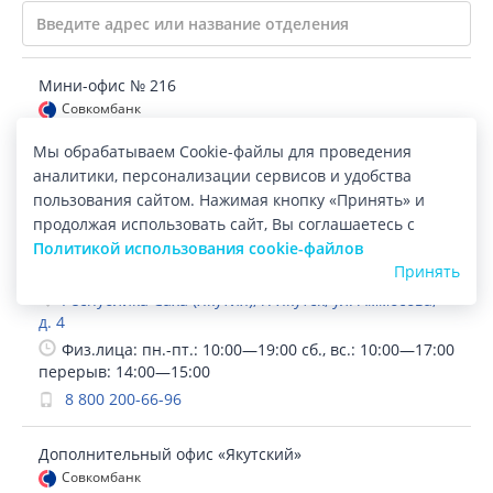
Мини-офис № 216
Совкомбанк
Республика Саха (Якутия), г. Якутск,
Мы обрабатываем Cookie-файлы для проведения
ул. Дзержинского, д. 27/1
аналитики, персонализации сервисов и удобства
8 800 200-66-96
пользования сайтом. Нажимая кнопку «Принять» и
продолжая использовать сайт, Вы соглашаетесь с
Мини-офис № 240
Политикой использования cookie-файлов
Совкомбанк
Принять
Республика Саха (Якутия), г. Якутск, ул. Аммосова,
д. 4
Физ.лица: пн.-пт.: 10:00—19:00 сб., вс.: 10:00—17:00
перерыв: 14:00—15:00
8 800 200-66-96
Дополнительный офис «Якутский»
Совкомбанк