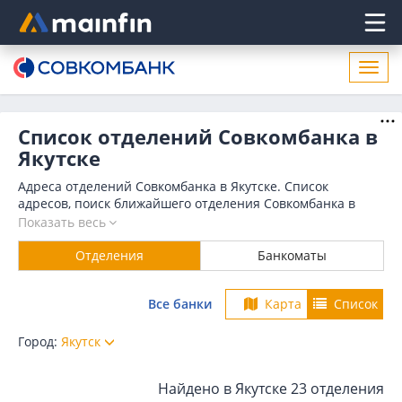
Главное меню
Откр
нави
Список отделений Совкомбанка в
Якутске
Адреса отделений Совкомбанка в Якутске. Список
адресов, поиск ближайшего отделения Совкомбанка в
Якутске по адресу, названию. Часы работы, телефоны,
Показать весь
контактные данные.
Отделения
Банкоматы
Все банки
Карта
Список
Город:
Якутск
Найдено в Якутске
23 отделения