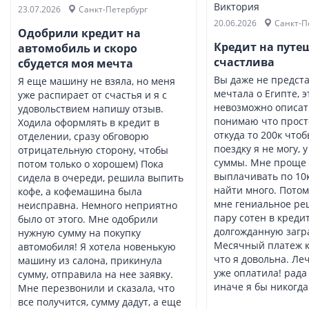
Виктория
23.07.2026
Санкт-Петербург
20.06.2026
Санкт-П
Одобрили кредит на
Кредит на путеш
автомобиль и скоро
счастлива
сбудется моя мечта
Вы даже не предста
Я еще машину не взяла, но меня
мечтала о Египте, э
уже распирает от счастья и я с
невозможно описать
удовольствием напишу отзыв.
понимаю что просто
Ходила оформлять в кредит в
откуда то 200к чтоб
отделении, сразу обговорю
поездку я не могу, 
отрицательную сторону, чтобы
суммы. Мне проще 
потом только о хорошем) Пока
выплачивать по 10
сидела в очереди, решила выпить
найти много. Потом
кофе, а кофемашина была
мне гениальное ре
неисправна. Немного неприятно
пару сотен в кредит
было от этого. Мне одобрили
долгожданную загр
нужную сумму на покупку
Месячный платеж ка
автомобиля! Я хотела новенькую
что я довольна. Леч
машину из салона, прикинула
уже оплатила! рада
сумму, отправила на нее заявку.
иначе я бы никогда 
Мне перезвонили и сказала, что
все получится, сумму дадут, а еще