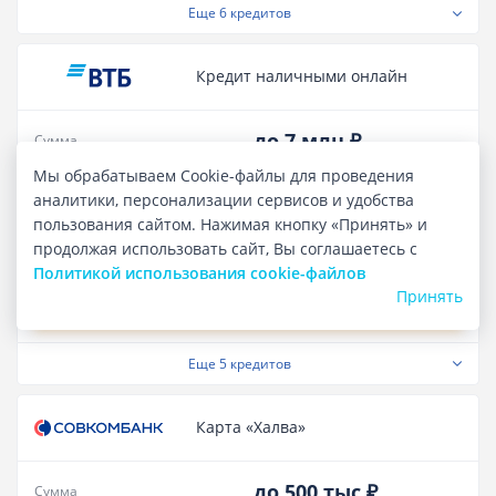
Еще
6 кредитов
Кредит наличными онлайн
до 7 млн ₽
Сумма
Мы обрабатываем Cookie-файлы для проведения
19.900%
-
55.900%
Полная стоимость кредита
аналитики, персонализации сервисов и удобства
пользования сайтом. Нажимая кнопку «Принять» и
от 9.6%
Ставка в год
продолжая использовать сайт, Вы соглашаетесь с
Лиц. № 1000
Политикой использования cookie-файлов
Принять
ПОДАТЬ ЗАЯВКУ
Еще
5 кредитов
Карта «Халва»
до 500 тыс ₽
Сумма