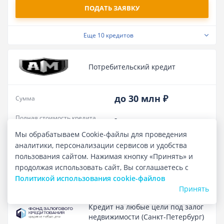
ПОДАТЬ ЗАЯВКУ
Еще
10 кредитов
Потребительский кредит
до 30 млн ₽
Сумма
-
Полная стоимость кредита
Мы обрабатываем Cookie-файлы для проведения
от 6%
Ставка в год
аналитики, персонализации сервисов и удобства
Лиц. № -
пользования сайтом. Нажимая кнопку «Принять» и
продолжая использовать сайт, Вы соглашаетесь с
ПОДАТЬ ЗАЯВКУ
Политикой использования cookie-файлов
Принять
Кредит на любые цели под залог
недвижимости (Санкт-Петербург)