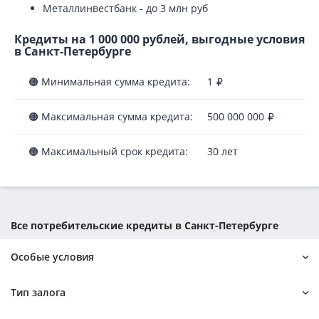
Металлинвестбанк - до 3 млн руб
Кредиты на 1 000 000 рублей, выгодные условия
в Санкт-Петербурге
🟠 Минимальная сумма кредита:
1
🟠 Максимальная сумма кредита:
500 000 000
🟠 Максимальный срок кредита:
30 лет
Все потребительские кредиты в Санкт-Петербурге
Особые условия
С просрочками
Без проверок
Тип залога
По двум документам
С плохой историей
Без справок и поручителей
Без регистрации
Под залог авто
Под залог ПТС