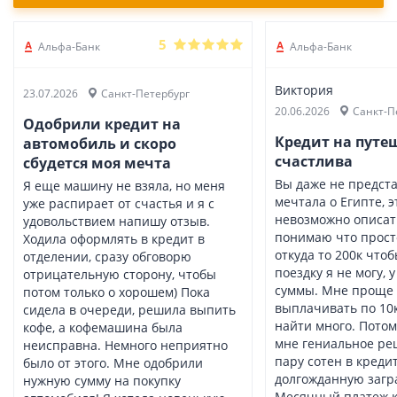
5
Альфа-Банк
Альфа-Банк
Виктория
23.07.2026
Санкт-Петербург
20.06.2026
Санкт-П
Одобрили кредит на
Кредит на путеш
автомобиль и скоро
счастлива
сбудется моя мечта
Вы даже не предста
Я еще машину не взяла, но меня
мечтала о Египте, э
уже распирает от счастья и я с
невозможно описать
удовольствием напишу отзыв.
понимаю что просто
Ходила оформлять в кредит в
откуда то 200к чтоб
отделении, сразу обговорю
поездку я не могу, 
отрицательную сторону, чтобы
суммы. Мне проще 
потом только о хорошем) Пока
выплачивать по 10
сидела в очереди, решила выпить
найти много. Потом
кофе, а кофемашина была
мне гениальное ре
неисправна. Немного неприятно
пару сотен в кредит
было от этого. Мне одобрили
долгожданную загр
нужную сумму на покупку
Месячный платеж ка