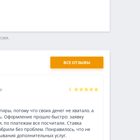
cии.
ВСЕ ОТЗЫВЫ
Радион
5
Р
29.06.2026
Кредит на
иры, потому что своих денег не хватало, а
Нужную мне
сь. Оформление прошло быстро: заявку
компании б
, по платежам все посчитали. Ставка
очень мало
брили без проблем. Понравилось, что не
документам
ывания дополнительных услуг.