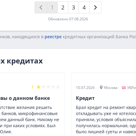
1
2
3
4
Обновлено 07.08.2026
анков, находящихся в
реестре
кредитных opгaнизaций Бaнкa Poc
х кредитах
1
10.07.2026
Москва
УБРи
ывы о данном банке
Кредит
сутствие желания решить
Брал кредит на ремонт кварт
х банков, микрофинансовые
откладывать уже не хотело
чем данный банк. Никому не
приняли, условия объяснили
 при каких условиях. Был
получилась нормальная, одо
Юлия.
было лишней суеты и навяз