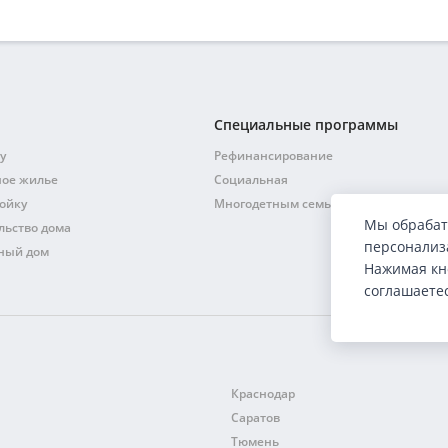
Специальные программы
у
Рефинансирование
ное жилье
Социальная
ойку
Многодетным семьям
Мы обрабат
льство дома
персонализа
дный дом
Нажимая кн
соглашаете
Краснодар
Саратов
Тюмень