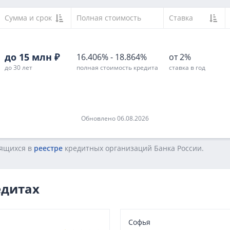
Сумма и срок
Полная стоимость
Ставка
до 15 млн ₽
16.406%
-
18.864%
от 2%
до 30 лет
полная стоимость кредита
ставка в год
Обновлено 06.08.2026
дящихся в
реестре
кредитных opгaнизaций Бaнкa Poccии.
едитах
Софья