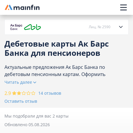
Главное меню
Лиц. № 2590
Дебетовые карты Ак Барс
О банке
Банка для пенсионеров
Кредиты
Актуальные предложения Ак Барс Банка по
дебетовым пенсионным картам. Оформить
банковскую карту пенсионеру на нашем сайте
Читать далее
Карты
просто: сравните предложения, изучите условия,
2.9
14 отзывов
выберите выгодный вариант и оставьте онлайн-
Вклады
Оставить отзыв
заявку для получения карточки.
Отделения
Мы подобрали для вас 2 карты
Обновлено 05.08.2026
Банкоматы