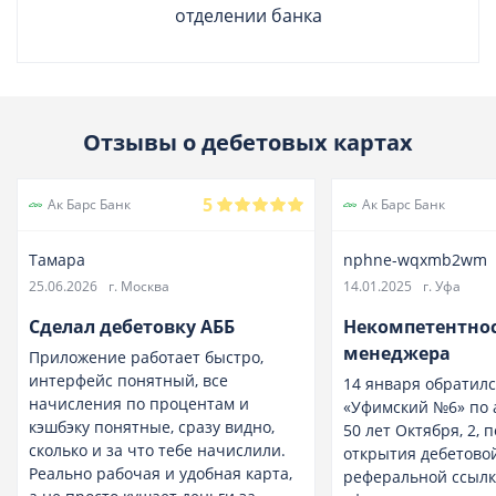
отделении банка
Отзывы о дебетовых картах
5
Ак Барс Банк
Ак Барс Банк
Тамара
nphne-wqxmb2wm
25.06.2026
г. Москва
14.01.2025
г. Уфа
Сделал дебетовку АББ
Некомпетентно
менеджера
Приложение работает быстро,
интерфейс понятный, все
14 января обратилс
начисления по процентам и
«Уфимский №6» по а
кэшбэку понятные, сразу видно,
50 лет Октября, 2, 
сколько и за что тебе начислили.
открытия дебетово
Реально рабочая и удобная карта,
реферальной ссылк