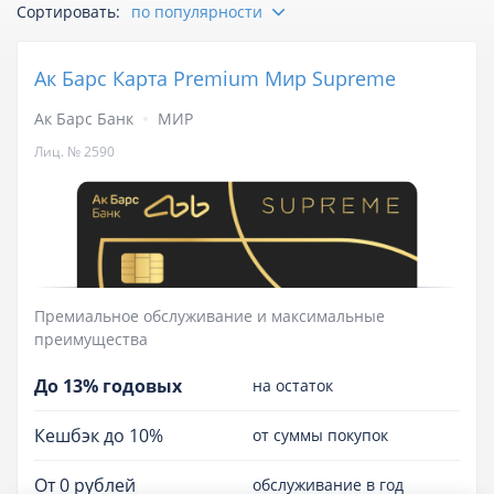
Сортировать:
по популярности
Отзывы
Ак Барс Карта Premium Мир Supreme
Курсы валют
Ак Барс Банк
МИР
Лиц. № 2590
Премиальное обслуживание и максимальные
преимущества
До 13% годовых
на остаток
Кешбэк до 10%
от суммы покупок
От 0 рублей
обслуживание в год