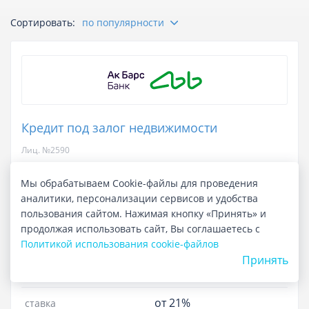
Сортировать:
по популярности
Отзывы
Курсы валют
Кредит под залог недвижимости
Лиц. №2590
до 20 000 000 ₽
сумма кредита
Мы обрабатываем Cookie-файлы для проведения
аналитики, персонализации сервисов и удобства
до 20 лет
срок кредита
пользования сайтом. Нажимая кнопку «Принять» и
продолжая использовать сайт, Вы соглашаетесь с
в течение 3 дней
срок рассмотрения
Политикой использования cookie-файлов
Принять
22.358%
-
25.145%
полная стоимость кредита
от 21%
ставка