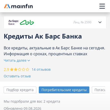
Главное меню
Лиц. № 2590
Кредиты Ак Барс Банка
О банке
Все кредиты, актуальные в Ак Барс Банке на сегодня.
Информация о сроках, процентных ставках
Кредиты
потребительских кредитов Ак Барс Банка.
Читать далее
Карты
2.9
14 отзывов
Оставить отзыв
Вклады
Подбор кредита
Потребительские кредиты
Погасить
Отделения
Мы подобрали для вас 2 кредита
Обновлено 09.08.2026
Банкоматы