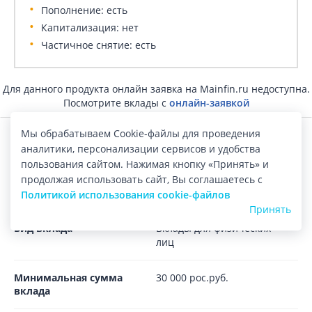
Пополнение: есть
Капитализация: нет
Частичное снятие: есть
Для данного продукта онлайн заявка на Mainfin.ru недоступна.
Посмотрите вклады с
онлайн-заявкой
Мы обрабатываем Cookie-файлы для проведения
Детальные условия вклада
аналитики, персонализации сервисов и удобства
пользования сайтом. Нажимая кнопку «Принять» и
Условия вклада
продолжая использовать сайт, Вы соглашаетесь с
Валюта вклада
Рубль
Политикой использования cookie-файлов
Принять
Вид вклада
Вклады для физических
лиц
Минимальная сумма
30 000 рос.руб.
вклада