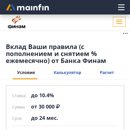
Главное меню
Откр
нави
X
Вклад Ваши правила (с
пополнением и снятием %
ежемесячно) от Банка Финам
Условия
Калькулятор
Расчет
до 10.4%
Ставка
от 30 000
Сумма
до 24 мес.
Срок