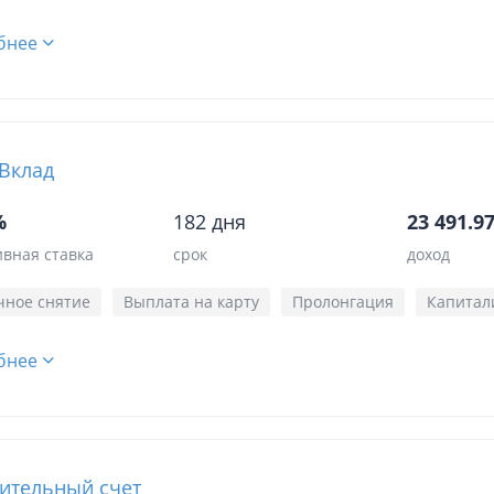
бнее
Вклад
%
182 дня
23 491.97
вная ставка
срок
доход
чное снятие
Выплата на карту
Пролонгация
Капитал
бнее
ительный счет