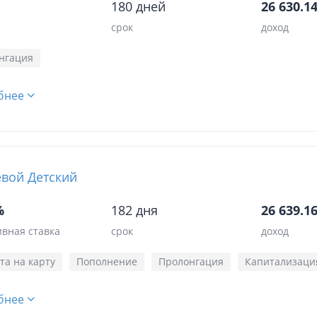
180 дней
26 630.14
срок
доход
нгация
бнее
вой Детский
%
182 дня
26 639.16
вная ставка
срок
доход
та на карту
Пополнение
Пролонгация
Капитализаци
бнее