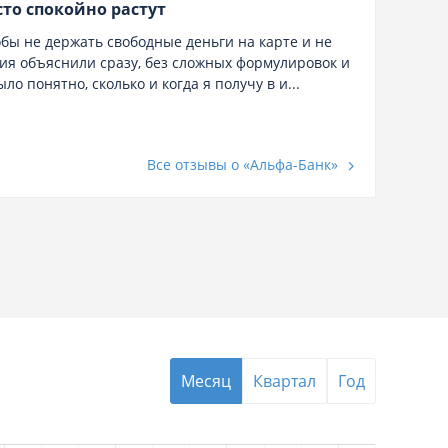
сто спокойно растут
Без
обы не держать свободные деньги на карте и не
вия объяснили сразу, без сложных формулировок и
Был 
о понятно, сколько и когда я получу в и...
По о
пона
Все отзывы о «Альфа-Банк»
Вк
Месяц
Квартал
Год