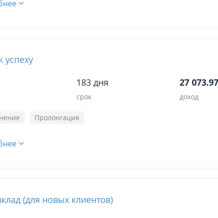
бнее
к успеху
183 дня
27 073.97
срок
доход
нение
Пролонгация
бнее
вклад (для новых клиентов)