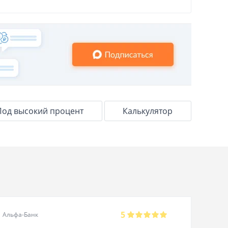
Под высокий процент
Калькулятор
Але
5
Альфа-Банк
29.07