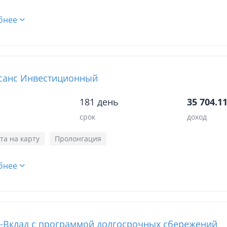
бнее
санс Инвестиционный
181 день
35 704.11
срок
доход
та на карту
Пролонгация
бнее
-Вклад с программой долгосрочных сбережений