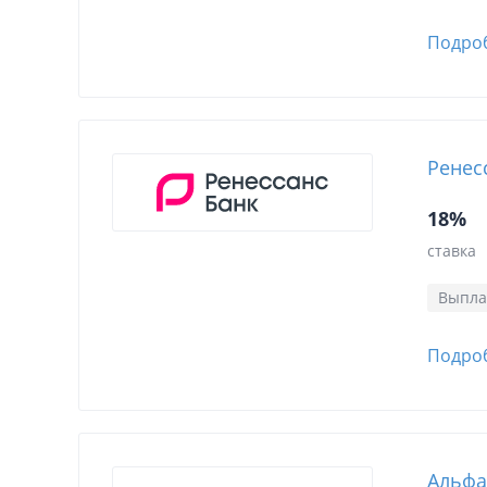
Подро
Ренес
18%
ставка
Выпла
Подро
Альфа