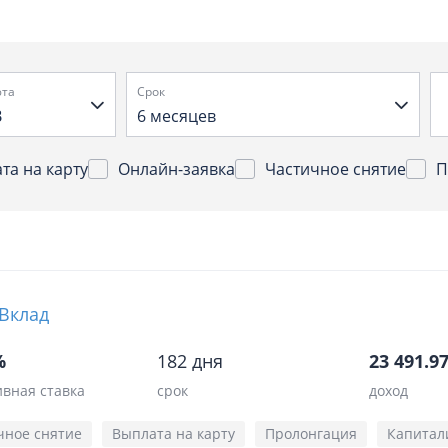
та
Срок
B
6 месяцев
та на карту
Онлайн-заявка
Частичное снятие
П
Вклад
%
182 дня
23 491.97
вная ставка
срок
доход
чное снятие
Выплата на карту
Пролонгация
Капитал