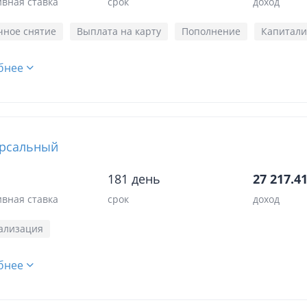
вная ставка
срок
доход
чное снятие
Выплата на карту
Пополнение
Капитали
бнее
рсальный
181 день
27 217.41
вная ставка
срок
доход
ализация
бнее