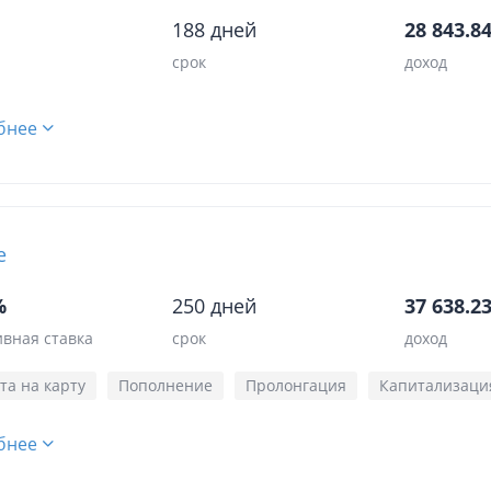
188 дней
28 843.84
срок
доход
бнее
е
%
250 дней
37 638.23
вная ставка
срок
доход
та на карту
Пополнение
Пролонгация
Капитализаци
бнее