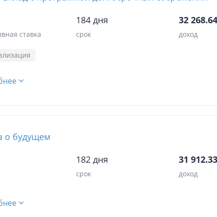
184 дня
32 268.64
вная ставка
срок
доход
ализация
бнее
а о будущем
182 дня
31 912.33
срок
доход
бнее