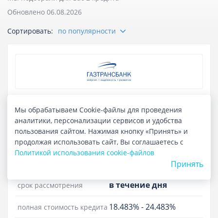
Обновлено 06.08.2026
Оставить отзыв
Сортировать:
по популярности
Потребительский кредит «Залоговый»
Мы обрабатываем Cookie-файлы для проведения
аналитики, персонализации сервисов и удобства
Лиц. №665
пользования сайтом. Нажимая кнопку «Принять» и
до 15 000 000 ₽
сумма кредита
продолжая использовать сайт, Вы соглашаетесь с
Политикой использования cookie-файлов
до 7 лет
срок кредита
Принять
в течение дня
срок рассмотрения
18.483%
-
24.483%
полная стоимость кредита