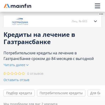
Главное меню
Лиц. № 665
Кредиты на лечение в
О банке
Газтрансбанке
Кредиты
Потребительские кредиты на лечение в
Газтрансбанке сроком до 84 месяцев с выгодной
процентной ставкой. Возможность получения
Читать далее
Карты
кредита без справок и поручителей. Оформите
0
0 отзывов
заявку онлайн.
Вклады
Оставить отзыв
Отделения
Подбор кредита
Потребительские кредиты
Для бизн
Банкоматы
Мы подобрали для вас 2 кредита