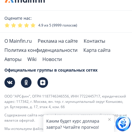
Оцените нас:
4.9
из 5 (
9999
голосов)
О Mainfin.ru
Реклама на сайте
Контакты
Политика конфиденциальности
Карта сайта
Авторы
Wiki
Новости
Официальные группы в социальных сетях
ООО "АРСфин", ОГРН 1187746346556, ИНН 7722445717, юридический
адрес: 117342, г. Москва, вн. тер. г. муниципальный округ Коньково,
ул. Бутлерова, д. 17, этаж 4, ком. 66
Содержание сайта носит информационно-справочный характер и не
явлется офертой.
Каким будет курс доллара
завтра? Читайте прогноз!
Мы используем файлы cookie для повышения удобства