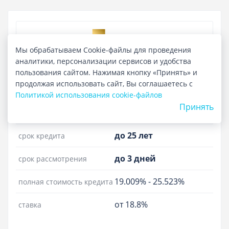
Отзывы
Мы обрабатываем Cookie-файлы для проведения
Курсы валют
аналитики, персонализации сервисов и удобства
пользования сайтом. Нажимая кнопку «Принять» и
Ипотечный кредит «Новостройка»
продолжая использовать сайт, Вы соглашаетесь с
Лиц. №3001
Политикой использования cookie-файлов
Принять
до 30 000 000 ₽
сумма кредита
до 25 лет
срок кредита
до 3 дней
срок рассмотрения
19.009%
-
25.523%
полная стоимость кредита
от 18.8%
ставка