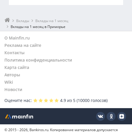
Вклады на 3 месяца
Вклады Газпромбанка
Вклады Банка ДОМ.РФ
СберБанк
Вклады Альфа-Банка
Вклады Совкомбанка
Банк ВТБ
Вклады Т-Банка
Вклады
Вклады на 1 месяц
Альфа-Банк
Вклады на 1 месяц в Приморье
Т-Банк
Газпромбанк
О Mainfin.ru
Россельхозбанк
Реклама на сайте
Совкомбанк
Контакты
МТС Банк
Политика конфиденциальности
Ренессанс Банк
Карта сайта
Московский Кредитный Банк
Авторы
Банк ДОМ.РФ
Wiki
БСПБ
Новости
Ак Барс Банк
Оцените нас:
Ozon Банк
4.9
из 5 (
10000
голосов)
ОТП Банк
Банк Уралсиб
Национальный Резервный Банк
ТрансКапиталБанк
© 2015 - 2026, Bankiros.ru. Копирование материалов допускается