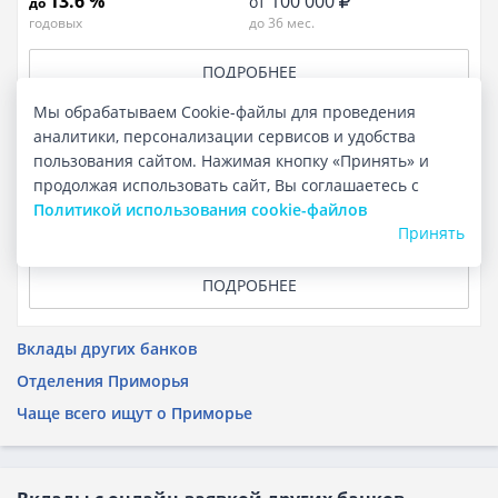
13.6 %
100 000
от
до
годовых
до 36 мес.
ПОДРОБНЕЕ
Мы обрабатываем Cookie-файлы для проведения
аналитики, персонализации сервисов и удобства
Вклад Максимальный в рублях
пользования сайтом. Нажимая кнопку «Принять» и
продолжая использовать сайт, Вы соглашаетесь с
Политикой использования cookie-файлов
10.9 %
15 000
от
до
Принять
годовых
до 36 мес.
ПОДРОБНЕЕ
Вклады других банков
Отделения Приморья
Чаще всего ищут о Приморье