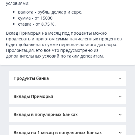
условиями:
валюта - рубль, доллар и евро;
сумма - от 15000.
ставка - от 8.75 %.
Вклад Приморья на месяц под проценты можно
продлевать и при этом сумма начисленных процентов
будет добавлена к сумме первоначального договора.
Пролонгация, это все что предусмотрено из
дополнительных условий по таким депозитам.
Продукты банка
Кредиты в Приморье
Вклады Приморья
Ипотека в Приморье
Бизнес-кредиты в Приморье
Онлайн-заявка на вклады
Вклады на 6 месяцев
Вклады в Приморье
Вклады в популярных банках
Валютные вклады
Пополняемые вклады
Вклады в рублях
Вклады СберБанка
Вклады Россельхозбанка
Выгодные вклады
Вклады на 1 месяц в популярных банках
Вклады ВТБ банка
Вклады Московского Кредитного Банка