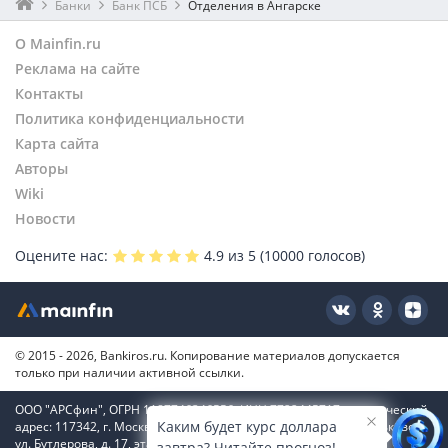
Банки
Банк ПСБ
Отделения в Ангарске
О Mainfin.ru
Реклама на сайте
Контакты
Политика конфиденциальности
Карта сайта
Авторы
Wiki
Новости
Оцените нас:
4.9
из 5 (
10000
голосов)
© 2015 - 2026, Bankiros.ru. Копирование материалов допускается
только при наличии активной ссылки.
ООО "АРСфин", ОГРН 1187746346556, ИНН 7722445717, юридический
Каким будет курс доллара
адрес: 117342, г. Москва, вн. тер. г. муниципальный округ Коньково,
ул. Бутлерова, д. 17, этаж 4, ком. 66
завтра? Читайте прогноз!