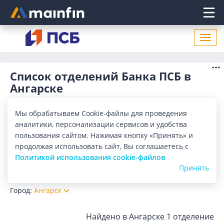
Главное меню
Откр
нави
Список отделений Банка ПСБ в
Ангарске
Адреса отделений Банка ПСБ в Ангарске. Список адресов,
поиск ближайшего отделения Банка ПСБ в Ангарске по
Мы обрабатываем Cookie-файлы для проведения
адресу, названию. Часы работы, телефоны, контактные
Показать весь
аналитики, персонализации сервисов и удобства
данные.
пользования сайтом. Нажимая кнопку «Принять» и
Отделения
Банкоматы
продолжая использовать сайт, Вы соглашаетесь с
Политикой использования cookie-файлов
Принять
Все банки
Карта
Список
Город:
Ангарск
Найдено в Ангарске
1 отделение