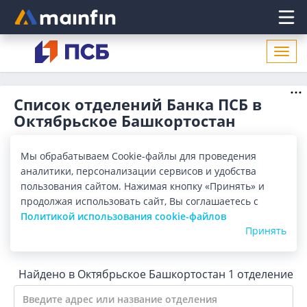
Главное меню
Откр
нави
Список отделений Банка ПСБ в
Октябрьское Башкортостан
Адреса отделений Банка ПСБ в Октябрьское
Башкортостан. Список адресов, поиск ближайшего
Мы обрабатываем Cookie-файлы для проведения
отделения Банка ПСБ в Октябрьское Башкортостан по
Показать весь
аналитики, персонализации сервисов и удобства
адресу, названию. Часы работы, телефоны, контактные
пользования сайтом. Нажимая кнопку «Принять» и
данные.
продолжая использовать сайт, Вы соглашаетесь с
Все банки
Карта
Список
Политикой использования cookie-файлов
Принять
Город:
Октябрьский Башкортостан
Найдено в Октябрьское Башкортостан
1 отделение