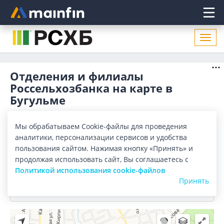
Главное меню
Откр
нави
Отделения и филиалы
Россельхозбанка на карте в
Бугульме
Отделения
Банкоматы
Мы обрабатываем Cookie-файлы для проведения
аналитики, персонализации сервисов и удобства
Все банки
Карта
Список
пользования сайтом. Нажимая кнопку «Принять» и
продолжая использовать сайт, Вы соглашаетесь с
Город:
Бугульма
Политикой использования cookie-файлов
Принять