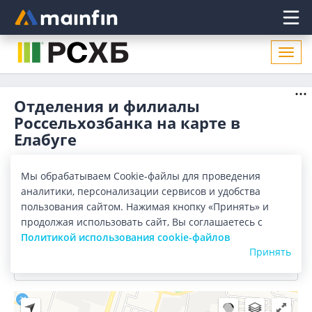
Главное меню
Откр
нави
Отделения и филиалы
Россельхозбанка на карте в
Елабуге
Отделения
Банкоматы
Мы обрабатываем Cookie-файлы для проведения
аналитики, персонализации сервисов и удобства
Все банки
Карта
Список
пользования сайтом. Нажимая кнопку «Принять» и
продолжая использовать сайт, Вы соглашаетесь с
Город:
Елабуга
Политикой использования cookie-файлов
Принять