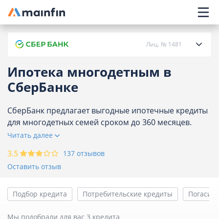
Главное меню
Лиц. № 1481
Ипотека многодетным в
О банке
СберБанке
Кредиты
СберБанк предлагает выгодные ипотечные кредиты
для многодетных семей сроком до 360 месяцев.
Ознакомьтесь с подходящими ипотечными
Читать далее
Карты
предложениями для многодетных, сравните
3.5
137 отзывов
процентные ставки, условия и оформите онлайн
Вклады
Оставить отзыв
заявку. Количество предложений в СберБанке на
сегодня - 3.
Отделения
Подбор кредита
Потребительские кредиты
Погасить
Банкоматы
Мы подобрали для вас 3 кредита