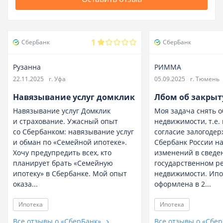
1
СберБанк
СберБанк
Рузанна
РИММА
22.11.2025
г. Уфа
05.09.2025
г. Тюмень
Навязывание услуг домклик
Лбом об закрыт
Навязывание услуг Домклик
Моя задача снять 
и страхование. Ужасный опыт
недвижимости, т.е.
со Сбербанком: навязывание услуг
согласие залогоде
и обман по «Семейной ипотеке».
Сбербанк России н
Хочу предупредить всех, кто
изменений в сведе
планирует брать «Семейную
государственном р
ипотеку» в Сбербанке. Мой опыт
недвижимости. Ипо
оказа...
оформлена в 2...
Ипотека
Ипотека
Все отзывы о «СберБанк»
Все отзывы о «Сбе