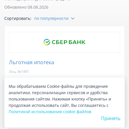
Обновлено 08.08.2026
Отзывы
Сортировать:
по популярности
Курсы валют
Личный кабинет
Льготная ипотека
Лиц. №1481
до 100 000 000 ₽
сумма кредита
Мы обрабатываем Cookie-файлы для проведения
аналитики, персонализации сервисов и удобства
до 30 лет
срок кредита
пользования сайтом. Нажимая кнопку «Принять» и
продолжая использовать сайт, Вы соглашаетесь с
до 3 дней
срок рассмотрения
Политикой использования cookie-файлов
Принять
17.571%
-
17.847%
полная стоимость кредита