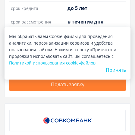
до 5 лет
срок кредита
в течение дня
срок рассмотрения
до 14.205%
полная стоимость кредита
Мы обрабатываем Cookie-файлы для проведения
аналитики, персонализации сервисов и удобства
от 0.01%
ставка
пользования сайтом. Нажимая кнопку «Принять» и
продолжая использовать сайт, Вы соглашаетесь с
Политикой использования cookie-файлов
Развернуть детали
Принять
Подать заявку