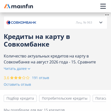
Главное меню
Лиц. № 963
Кредиты на карту в
О банке
Совкомбанке
Кредиты
Количество актуальных кредитов на карту в
Совкомбанке на август 2026 года - 15. Сравните
процентные ставки и условия по кредитам на карту в
Читать далее
Карты
Совкомбанке и оформите онлайн заявку.
3.6
191 отзыв
Вклады
Оставить отзыв
Отделения
Подбор кредита
Потребительские кредиты
Погасить
Банкоматы
Мы подобрали для вас 15 кредитов