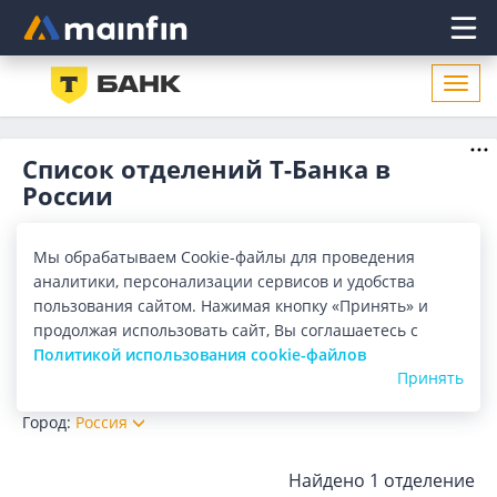
Главное меню
Откр
нави
Список отделений Т-Банка в
России
Адреса отделений Т-Банка в России. Список адресов,
поиск ближайшего отделения Т-Банка в России по адресу,
Мы обрабатываем Cookie-файлы для проведения
названию. Часы работы, телефоны, контактные данные.
Показать весь
аналитики, персонализации сервисов и удобства
пользования сайтом. Нажимая кнопку «Принять» и
Отделения
Банкоматы
продолжая использовать сайт, Вы соглашаетесь с
Политикой использования cookie-файлов
Все банки
Карта
Список
Принять
Город:
Россия
Найдено
1 отделение