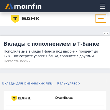
Главное меню
Откр
нави
Вклады с пополнением в Т-Банке
Пополняемые вклады Т-Банка под высокий процент до
12%. Посмотрите условия банка, сравните с другими
предложениями, рассчитайте ежемесячную доходность
Показать весь
депозитным калькулятором, выберите лучший депозит и
оставьте онлайн-заявку на нашем сайте.
Вклады для физических лиц
Калькулятор
СмартВклад