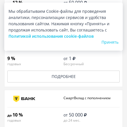
12 %
50 000
от
до
годовых
до 24 мес.
Мы обрабатываем Cookie-файлы для проведения
аналитики, персонализации сервисов и удобства
ПОДАТЬ ЗАЯВКУ
пользования сайтом. Нажимая кнопку «Принять» и
продолжая использовать сайт, Вы соглашаетесь с
Политикой использования cookie-файлов
Вклад Накопительный счет
Принять
9 %
1
от
годовых
Бессрочный
ПОДРОБНЕЕ
СмартВклад с пополнением
10 %
50 000
от
до
годовых
до 24 мес.