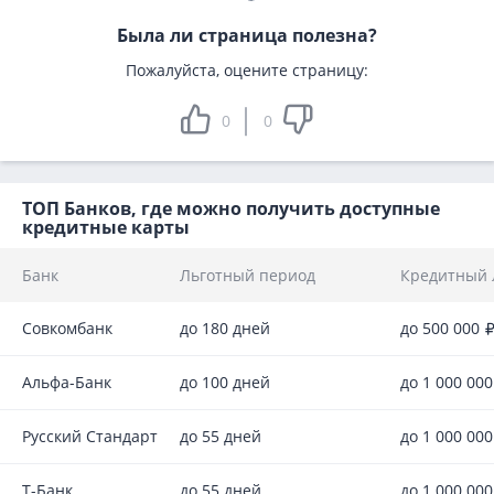
Была ли страница полезна?
Пожалуйста, оцените страницу:
0
0
ТОП Банков, где можно получить доступные
кредитные карты
Банк
Льготный период
Кредитный 
Совкомбанк
до 180 дней
до 500 000
Альфа-Банк
до 100 дней
до 1 000 00
Русский Стандарт
до 55 дней
до 1 000 00
Т-Банк
до 55 дней
до 1 000 00