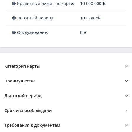
🟠 Кредитный лимит по карте:
10 000 000
🟠 Льготный период:
1095 дней
🟠 Обслуживание:
0
Категория карты
Platinum
Преимущества
Classic
Gold
Под низкий процент
Без посещения банка
Льготный период
Срочно
Которые дают всем
Без проверок
Без отказа
Без процентов
Срок и способ выдачи
Со 100 процентным одобрением
Бесплатные
С льготным периодом
С просрочками
Самые выгодные
С льготным периодом 50 дней
Моментальные
Виртуальные
Требования к документам
С бонусами
С льготным периодом 100 дней
По почте
В день обращения