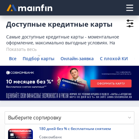
Главное меню
Доступные кредитные карты
Самые доступные кредитные карты - моментальное
оформление, максимально выгодные условиях. На
сегодняшний день представлено 41 доступных кредитных
Показать весь
карт без отказа с плохой кредитной историей. Оставляйте
Все
Подбор карты
Онлайн-заявка
С плохой КИ
С
онлайн-заявку на сайте круглосуточно.
Выберите сортировку
180 дней без % с бесплатным снятием
Совкомбанк