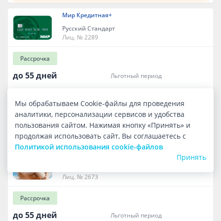
Мир Кредитная+
Русский Стандарт
Лиц. № 2289
Рассрочка
до 55 дней
льготный период
до 1 000 000 ₽
кредитный лимит
Мы обрабатываем Cookie-файлы для проведения
бесплатно
обслуживание
аналитики, персонализации сервисов и удобства
пользования сайтом. Нажимая кнопку «Принять» и
ОФОРМИТЬ КАРТУ
продолжая использовать сайт, Вы соглашаетесь с
Политикой использования cookie-файлов
Кредитная карта от Т-Банка
Принять
Т-Банк
Лиц. № 2673
Рассрочка
до 55 дней
льготный период