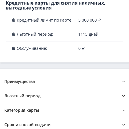
Кредитные карты для снятия наличных,
выгодные условия
🟠 Кредитный лимит по карте:
5 000 000
🟠 Льготный период:
1115 дней
🟠 Обслуживание:
0
Преимущества
Без проверок
Доступные
Льготный период
Под низкий процент
Без посещения банка
Срочно
Которые дают всем
Без процентов
Категория карты
Со 100 процентным одобрением
Без отказа
С льготным периодом
С просрочками
Бесплатные
С льготным периодом 50 дней
Classic
Срок и способ выдачи
Самые выгодные
С льготным периодом 100 дней
Gold