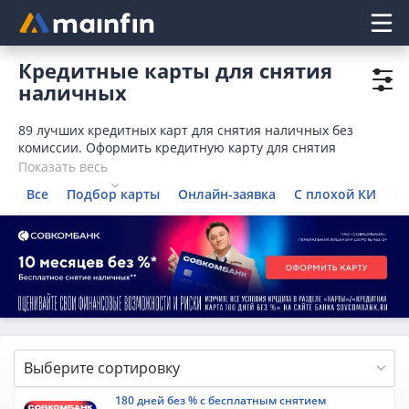
Главное меню
Кредитные карты для снятия
наличных
89 лучших кредитных карт для снятия наличных без
комиссии. Оформить кредитную карту для снятия
наличных, заказать карту для обналичивания карты,
Показать весь
оставив онлайн-заявку на сайте.
Все
Подбор карты
Онлайн-заявка
С плохой КИ
С
Выберите сортировку
180 дней без % с бесплатным снятием