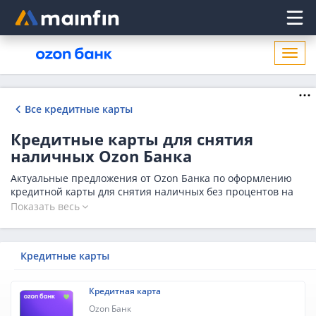
Главное меню
Откр
нави
Все кредитные карты
Кредитные карты для снятия
наличных Ozon Банка
Актуальные предложения от Ozon Банка по оформлению
кредитной карты для снятия наличных без процентов на
2026 год. Изучите условия банка и оформите заявку на
Показать весь
кредитную карту для снятия наличных без комиссии с
выгодной процентной ставкой и грейс-периодом от 50
дней. Количество предложений в Ozon Банке на сегодня -
Кредитные карты
1.
Кредитная карта
Ozon Банк