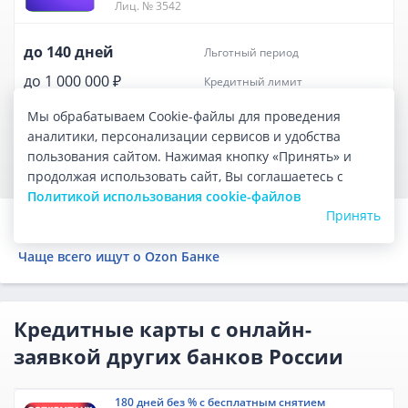
Лиц. № 3542
до 140 дней
льготный период
до 1 000 000 ₽
кредитный лимит
бесплатно
обслуживание
Мы обрабатываем Cookie-файлы для проведения
аналитики, персонализации сервисов и удобства
ОФОРМИТЬ КАРТУ
пользования сайтом. Нажимая кнопку «Принять» и
продолжая использовать сайт, Вы соглашаетесь с
Политикой использования cookie-файлов
Принять
Кредитные карты других банков России
Чаще всего ищут о Ozon Банке
Кредитные карты с онлайн-
заявкой других банков России
180 дней без % с бесплатным снятием