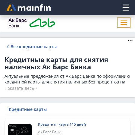
Главное меню
Откр
нави
Все кредитные карты
Кредитные карты для снятия
наличных Ак Барс Банка
Актуальные предложения от Ак Барс Банка по оформлению
кредитной карты для снятия наличных без процентов на
2026 год. Изучите условия банка и оформите заявку на
Показать весь
кредитку для снятия наличных без комиссии с выгодной
процентной ставкой и льготным периодом от 50 дней.
Количество предложений в Ак Барс Банке на сегодня - 1.
Кредитные карты
Кредитная карта 115 дней
Ак Барс Банк