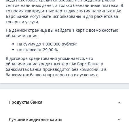
снятие наличных денег, а только безналичные платежи. В
то время как кредитные карты для снятия наличных в Ак
Барс Банке могут быть использованы и для расчетов за
товары и услуги.
На данной странице вы найдете 1 карт с возможностью
обналичивания:
на сумму до 1 000 000 рублей
;
по ставке от 29.90 %.
В договоре кредитования упоминается, что
обналичивание кредитных карт Ак Барс Банка в
банкоматах банка производится без комиссии, и в
банкоматах банков-партнеров на их условиях.
Продукты банка
Кредиты в Ак Барс Банке
Лучшие кредитные карты
Бизнес-кредиты в Ак Барс Банке
Вклады в Ак Барс Банке