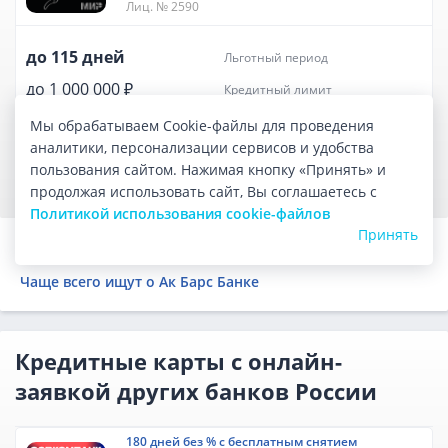
Лиц. № 2590
до 115 дней
льготный период
до 1 000 000 ₽
кредитный лимит
бесплатно
обслуживание
Мы обрабатываем Cookie-файлы для проведения
аналитики, персонализации сервисов и удобства
ПОДАТЬ ЗАЯВКУ
пользования сайтом. Нажимая кнопку «Принять» и
продолжая использовать сайт, Вы соглашаетесь с
Политикой использования cookie-файлов
Принять
Кредитные карты других банков России
Чаще всего ищут о Ак Барс Банке
Кредитные карты с онлайн-
заявкой других банков России
180 дней без % с бесплатным снятием