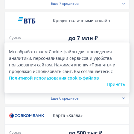
Еще
7 кредитов
Кредит наличными онлайн
до 7 млн ₽
Сумма
19.900%
-
55.900%
Полная стоимость кредита
Мы обрабатываем Cookie-файлы для проведения
аналитики, персонализации сервисов и удобства
от 9.6%
Ставка в год
пользования сайтом. Нажимая кнопку «Принять» и
продолжая использовать сайт, Вы соглашаетесь с
Лиц. № 1000
Политикой использования cookie-файлов
ПОДАТЬ ЗАЯВКУ
Принять
Еще
6 кредитов
Карта «Халва»
до 500 тыс ₽
Сумма