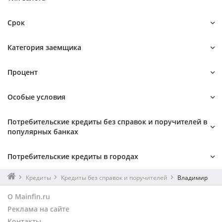
Под залог квартиры
Срок
На 1 месяц
Категория заемщика
Студентам
Процент
Под низкий процент
Особые условия
Без отказа
Потребительские кредиты без справок и поручителей в
Самые выгодные
популярных банках
СберБанк
Потребительские кредиты в городах
Банк ВТБ
Альфа-Банк
Москва
Кредиты
Кредиты без справок и поручителей
Владимир
Т-Банк
Санкт-Петербург
О Mainfin.ru
Газпромбанк
Екатеринбург
Реклама на сайте
Россельхозбанк
Нижний Новгород
Совкомбанк
Контакты
Новосибирск