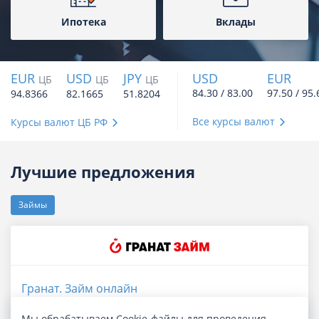
Ипотека
Вклады
EUR
USD
JPY
USD
EUR
ЦБ
ЦБ
ЦБ
84.30 / 83.00
97.50 / 95.
94.8366
82.1665
51.8204
Все курсы валют
Курсы валют ЦБ РФ
Лучшие предложения
Займы
Гранат. Займ онлайн
Мы обрабатываем Cookie-файлы для проведения
Сумма
до 100 000