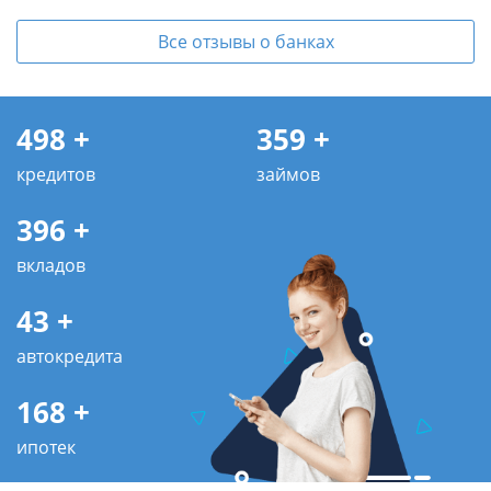
Все отзывы о банках
498 +
359 +
кредитов
займов
396 +
вкладов
43 +
автокредита
168 +
ипотек