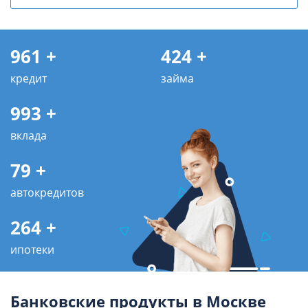
961 +
424 +
кредит
займа
993 +
вклада
79 +
автокредитов
264 +
ипотеки
Банковские продукты в Москве