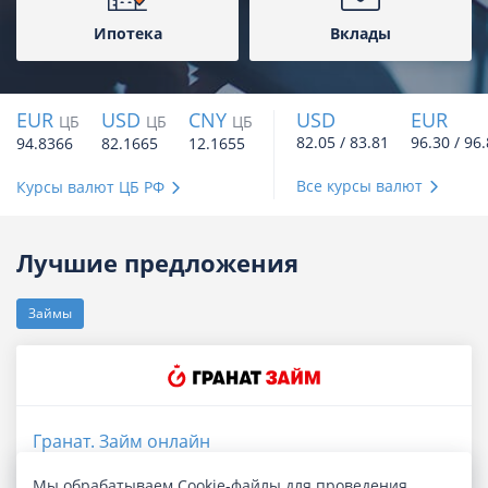
Ипотека
Вклады
EUR
USD
CNY
USD
EUR
ЦБ
ЦБ
ЦБ
82.05 / 83.81
96.30 / 96
94.8366
82.1665
12.1655
Все курсы валют
Курсы валют ЦБ РФ
Лучшие предложения
Займы
Гранат. Займ онлайн
Мы обрабатываем Cookie-файлы для проведения
Сумма
до 100 000