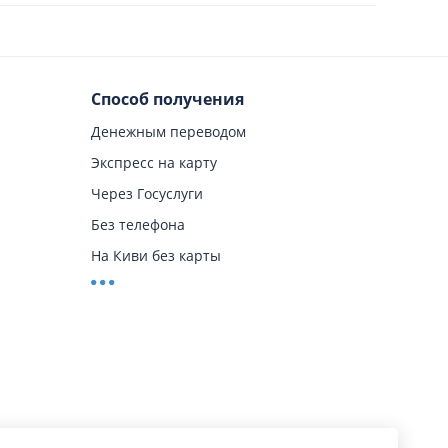
Способ получения
Денежным переводом
Экспресс на карту
Через Госуслуги
Без телефона
На Киви без карты
На карту Т-Банка
Онлайн
На карту
На карту онлайн
На карту мгновенно
На карту без отказа