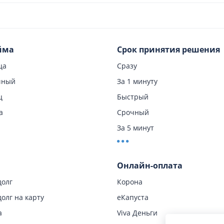
йма
Срок принятия решения
ца
Сразу
чный
За 1 минуту
ц
Быстрый
а
Срочный
За 5 минут
очный
Мгновенный
Онлайн-оплата
долг
Корона
долг на карту
еКапуста
а
Viva Деньги