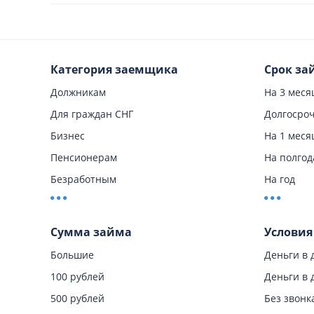
Категория заемщика
Срок за
Должникам
На 3 меся
Для граждан СНГ
Долгосро
Бизнес
На 1 меся
Пенсионерам
На полгод
Безработным
На год
С 18 лет
Краткоср
С 19 лет
Сумма займа
Условия
С 20 лет
Большие
Деньги в 
Студентам
100 рублей
Деньги в 
500 рублей
Без звонк