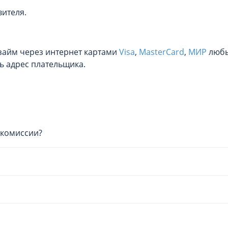
вителя.
займ через интернет картами
Visa
,
MasterCard
,
МИР
любы
ь адрес плательщика.
 комиссии?