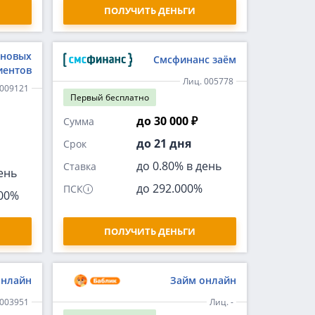
ПОЛУЧИТЬ ДЕНЬГИ
 новых
Смсфинанс заём
иентов
Лиц. 005778
-009121
Первый
бесплатно
до 30 000 ₽
Сумма
до 21 дня
Срок
до 0.80% в день
Ставка
ень
до 292.000%
ПСК
000%
ПОЛУЧИТЬ ДЕНЬГИ
онлайн
Займ онлайн
-003951
Лиц. -