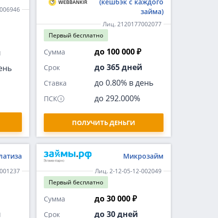
(кешбэк с каждого
-006946
займа)
Лиц. 2120177002077
Первый
бесплатно
до 100 000 ₽
й
Сумма
до 365 дней
ень
Срок
до 0.80% в день
Ставка
до 292.000%
ПСК
ПОЛУЧИТЬ ДЕНЬГИ
латиза
Микрозайм
-001237
Лиц. 2-12-05-12-002049
Первый
бесплатно
до 30 000 ₽
Сумма
й
до 30 дней
Срок