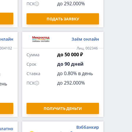
до 292.000%
ПСК
ПОДАТЬ ЗАЯВКУ
онлайн
Заём онлайн
-004102
Лиц. 002346
до 50 000 ₽
Сумма
до 90 дней
Срок
до 0.80% в день
Ставка
й
до 292.000%
ПСК
ень
ПОЛУЧИТЬ ДЕНЬГИ
Вэббанкир
платно