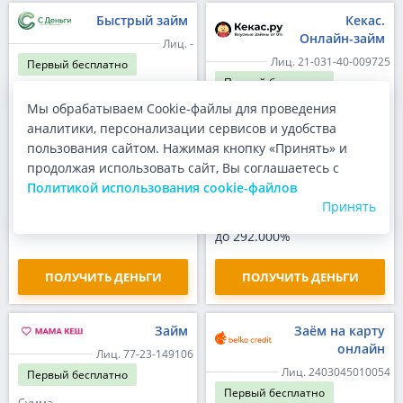
Быстрый займ
Кекас.
Онлайн-займ
Лиц. -
Лиц. 21-031-40-009725
Первый
бесплатно
Первый
бесплатно
Сумма
Мы обрабатываем Cookie-файлы для проведения
до 100 000 ₽
Сумма
до 30 000 ₽
аналитики, персонализации сервисов и удобства
Срок
до 365 дней
пользования сайтом. Нажимая кнопку «Принять» и
Срок
до 30 дней
продолжая использовать сайт, Вы соглашаетесь с
Ставка
до 0.80% в день
Ставка
Политикой использования cookie-файлов
до 0.80% в день
ПСК
Принять
292.000%
ПСК
до 292.000%
ПОЛУЧИТЬ ДЕНЬГИ
ПОЛУЧИТЬ ДЕНЬГИ
Займ
Заём на карту
онлайн
Лиц. 77-23-149106
Лиц. 2403045010054
Первый
бесплатно
Первый
бесплатно
Сумма