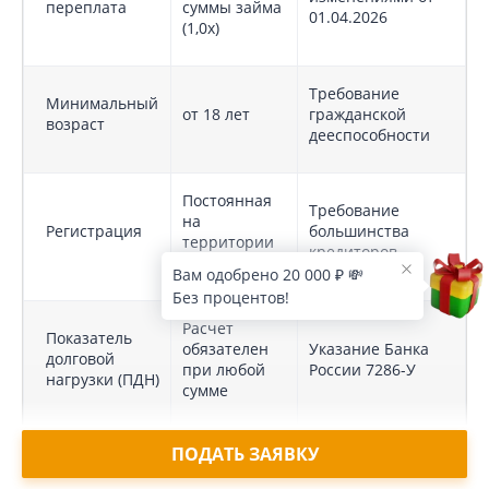
переплата
суммы займа
01.04.2026
(1,0x)
Требование
Минимальный
от 18 лет
гражданской
возраст
дееспособности
Постоянная
Требование
на
Регистрация
большинства
территории
кредиторов
РФ
Вам одобрено 20 000 ₽ 💸
Без процентов!
Расчет
Показатель
обязателен
Указание Банка
долговой
при любой
России 7286-У
нагрузки (ПДН)
сумме
ПОДАТЬ ЗАЯВКУ
Наличие
Обязательно для
Статус
записи в
легальной
кредитора