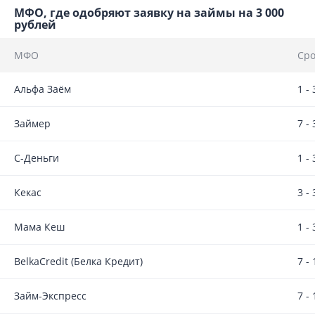
МФО, где одобряют заявку на займы на 3 000
рублей
МФО
Сро
Альфа Заём
1 -
Займер
7 -
С-Деньги
1 -
Кекас
3 -
Мама Кеш
1 -
BelkaCredit (Белка Кредит)
7 -
Займ-Экспресс
7 -