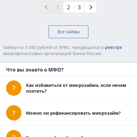
1
2
3
Все займы
Займы на 3 000 рублей от МФО, находящихся в
реестре
микpoфинaнcoвыx opгaнизaций Бaнкa Poccии.
Что вы знаете о МФО?
Как избавиться от микрозайма, если нечем
платить?
Можно ли рефинансировать микрозайм?