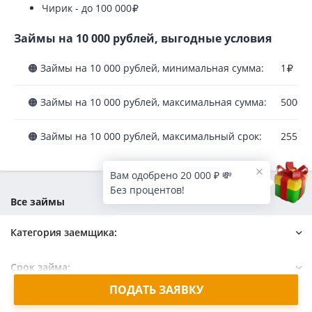
Чирик - до 100 000
Займы на 10 000 рублей, выгодные условия
🟠 Займы на 10 000 рублей, минимальная сумма:
1
🟠 Займы на 10 000 рублей, максимальная сумма:
50000
🟠 Займы на 10 000 рублей, максимальный срок:
2555 
Вам одобрено 20 000 ₽ 💸
Без процентов!
Все займы
Категория заемщика:
Должникам
С 18 лет
Срок займа:
Для граждан СНГ
С 19 лет
ПОДАТЬ ЗАЯВКУ
Бизнес
С 20 лет
На 3 месяца
Краткосрочный
Срок принятия решения:
Пенсионерам
Студентам
Долгосрочный