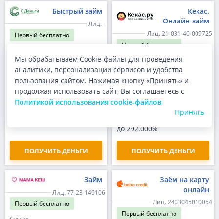
Быстрый займ
Кекас.
Онлайн-займ
Лиц. -
Лиц. 21-031-40-009725
Первый
бесплатно
Первый
бесплатно
Сумма
Мы обрабатываем Cookie-файлы для проведения
до 100 000 ₽
Сумма
до 30 000 ₽
аналитики, персонализации сервисов и удобства
Срок
до 365 дней
пользования сайтом. Нажимая кнопку «Принять» и
Срок
до 30 дней
продолжая использовать сайт, Вы соглашаетесь с
Ставка
до 0.80% в день
Ставка
Политикой использования cookie-файлов
до 0.80% в день
ПСК
Принять
292.000%
ПСК
до 292.000%
ПОЛУЧИТЬ ДЕНЬГИ
ПОЛУЧИТЬ ДЕНЬГИ
Займ
Заём на карту
онлайн
Лиц. 77-23-149106
Лиц. 2403045010054
Первый
бесплатно
Первый
бесплатно
Сумма