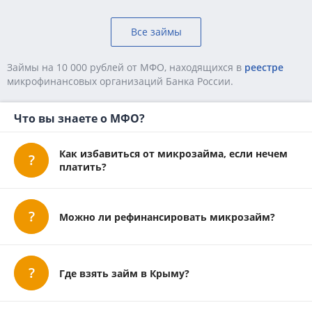
Все займы
Займы на 10 000 рублей от МФО, находящихся в
реестре
микpoфинaнcoвыx opгaнизaций Бaнкa Poccии.
Что вы знаете о МФО?
Как избавиться от микрозайма, если нечем
платить?
Можно ли рефинансировать микрозайм?
Где взять займ в Крыму?