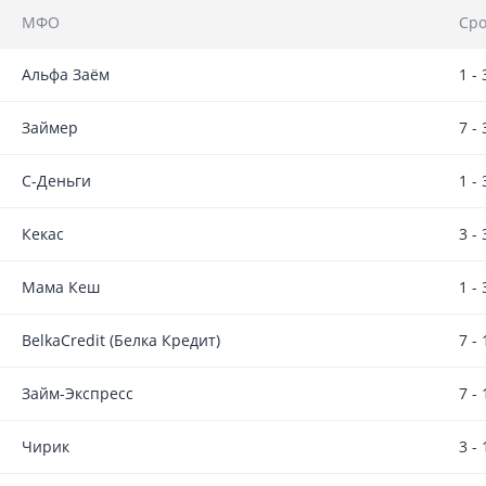
МФО
Сро
Альфа Заём
1 -
Займер
7 -
С-Деньги
1 -
Кекас
3 -
Мама Кеш
1 -
BelkaCredit (Белка Кредит)
7 -
Займ-Экспресс
7 -
Чирик
3 -