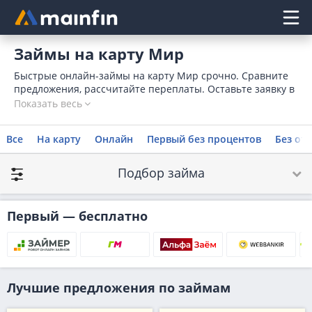
Главное меню
Займы на карту Мир
Быстрые онлайн-займы на карту Мир срочно. Сравните
предложения, рассчитайте переплаты. Оставьте заявку в
одно из МФО на оформление займа переводом на карту
Показать весь
платежной системы МИР онлайн.
Все
На карту
Онлайн
Первый без процентов
Без отк
Подбор займа
Первый — бесплатно
Лучшие предложения по займам