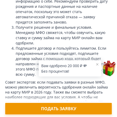
информацию о себе. Рекомендуем проверить дату
рождения и паспортные данные на наличие
опечаток, поскольку это может стать
автоматической причиной отказа — заявку
придется заполнять заново.
Получите решение и финальные условия.
Менеджер МФО свяжется, чтобы озвучить, какую
ставку и сумму займа на карту МИР онлайн вам
одобрили.
Подпишите договор и пользуйтесь лимитом. Если
предложенные условия подходят, подпишите
договор займа с помощью кода, который будет
направлен на ваш мобильный телефон. Сразу после
Вам одобрено 20 000 ₽ 💸
этого МФО переведет на вашу банковскую карту
Без процентов!
всю сумму.
Совет экспертов: если подавать заявки в разные МФО,
можно увеличить вероятность одобрения онлайн займа
на карту МИР в 2026 году. Также вы сможете выбрать
наиболее подходящие для вас условия. А чтобы не
переплачивать, оформите первый микрозайм под 0%.
ПОДАТЬ ЗАЯВКУ
Как получить займ на карту МИР