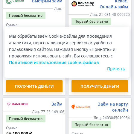
Быстрый займ
Кекас.
Онлайн-займ
Лиц. -
Лиц. 21-031-40-009725
Первый
бесплатно
Первый
бесплатно
Сумма
до 100 000 ₽
Сумма
Мы обрабатываем Cookie-файлы для проведения
до 30 000 ₽
Срок
аналитики, персонализации сервисов и удобства
до 365 дней
Срок
до 30 дней
пользования сайтом. Нажимая кнопку «Принять» и
Ставка
до 0.80% в день
продолжая использовать сайт, Вы соглашаетесь с
Ставка
до 0.80% в день
ПСК
Политикой использования cookie-файлов
292.000%
ПСК
Принять
до 292.000%
ПОЛУЧИТЬ ДЕНЬГИ
ПОЛУЧИТЬ ДЕНЬГИ
Займ
Заём на карту
онлайн
Лиц. 77-23-149106
Лиц. 2403045010054
Первый
бесплатно
Первый
бесплатно
Сумма
до 100 000 ₽
Сумма