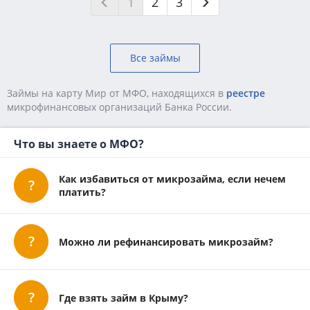
1
2
3
Все займы
Займы на карту Мир от МФО, находящихся в
реестре
микpoфинaнcoвыx opгaнизaций Бaнкa Poccии.
Что вы знаете о МФО?
Как избавиться от микрозайма, если нечем
платить?
Можно ли рефинансировать микрозайм?
Где взять займ в Крыму?