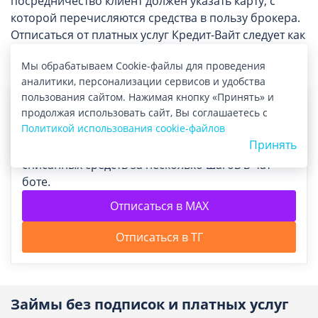
посредничество клиент должен указать карту, с
которой перечисляются средства в пользу брокера.
Отписаться от платных услуг Кредит-Вайт следует как
можно быстрее, если помощь в подборе займов
Мы обрабатываем Cookie-файлы для проведения
неактуальна.
аналитики, персонализации сервисов и удобства
пользования сайтом. Нажимая кнопку «Принять» и
продолжая использовать сайт, Вы соглашаетесь с
Политикой использования cookie-файлов
Принять
Помощь с отпиской от платных услуг и возврат
списанных средств за несколько шагов в чат-
боте.
Отписаться в MAX
Отписаться в ТГ
Займы без подписок и платных услуг