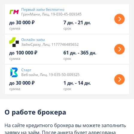
Первый заём бесплатно
ГринМани, Лиц. 19-030-45-009345
30 000 ₽
7
-
21
до
дн.
дн.
сумма
срок
Онлайн заём
ЗаймСразу, Лиц. 1177746485652
100 000 ₽
61
-
365
до
дн.
дн.
сумма
срок
Старт
Веб-займ, Лиц. 19-035-50-009325
30 000 ₽
1
-
14
до
дн.
дн.
сумма
срок
О работе брокера
На сайте кредитного брокера вы можете заполнить
заявку на займ. После анкета будет адресована