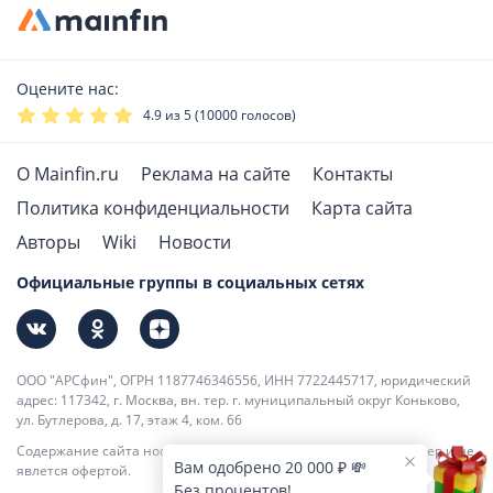
Оцените нас:
4.9
из 5 (
10000
голосов)
О Mainfin.ru
Реклама на сайте
Контакты
Политика конфиденциальности
Карта сайта
Авторы
Wiki
Новости
Официальные группы в социальных сетях
ООО "АРСфин", ОГРН 1187746346556, ИНН 7722445717, юридический
адрес: 117342, г. Москва, вн. тер. г. муниципальный округ Коньково,
ул. Бутлерова, д. 17, этаж 4, ком. 66
Содержание сайта носит информационно-справочный характер и не
Вам одобрено 20 000 ₽ 💸
явлется офертой.
Без процентов!