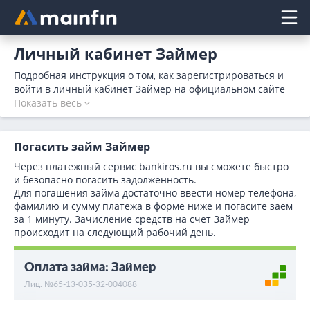
Главное меню
Личный кабинет Займер
Подробная инструкция о том, как зарегистрироваться и
войти в личный кабинет Займер на официальном сайте
организации. Мфо предоставляет микрокредиты на карту
Показать весь
или наличными до 100000 рублей под 0% на срок до 180
дней. Зарегистрируйтесь в личном кабинете Займер и
оформите займ не выходя из дома.
Погасить займ Займер
Через платежный сервис bаnkiros.ru вы сможете быстро
и безопасно погасить задолженность.
Для погашения займа достаточно ввести номер телефона,
фамилию и сумму платежа в форме ниже и погасите заем
за 1 минуту. Зачисление средств на счет Займер
происходит на следующий рабочий день.