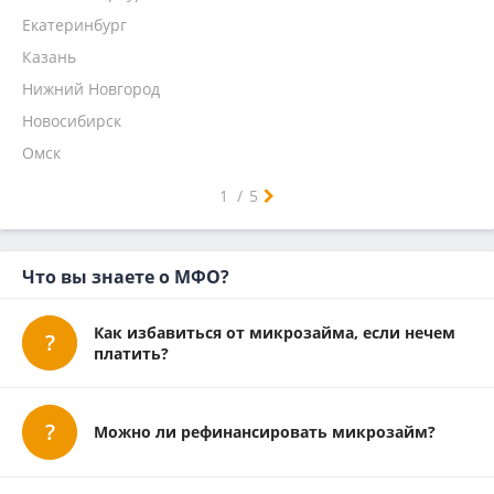
Мгновенный
Кредит плюс
Екатеринбург
Наличными
Займиго
Казань
На 1 месяц
Надо денег
Нижний Новгород
Кредит 7
Новосибирск
Главфинанс
Омск
Микроклад
Самара
Челябинск
Ростов-на-Дону
Уфа
Красноярск
Пермь
Воронеж
Волгоград
Краснодар
Саратов
Тюмень
Тольятти
Ижевск
Барнаул
Иркутск
Ульяновск
Хабаровск
Ярославль
Владивосток
Махачкала
Томск
Оренбург
Кемерово
Новокузнецк
1
/
5
Что вы знаете о МФО?
Как избавиться от микрозайма, если нечем
платить?
Можно ли рефинансировать микрозайм?