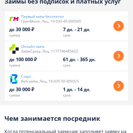
Займы без подписок и платных услуг
Первый заём бесплатно
ГринМани, Лиц. 19-030-45-009345
30 000 ₽
7
-
21
до
дн.
дн.
сумма
срок
Онлайн заём
ЗаймСразу, Лиц. 1177746485652
100 000 ₽
61
-
365
до
дн.
дн.
сумма
срок
Старт
Веб-займ, Лиц. 19-035-50-009325
30 000 ₽
1
-
14
до
дн.
дн.
сумма
срок
Чем занимается посредник
Когда потенциальный заемщик заполняет заявку на