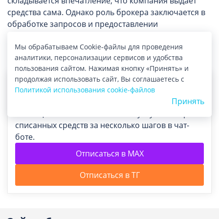
складывается впечатление, что компания выдает
средства сама. Однако роль брокера заключается в
обработке запросов и предоставлении
сопутствующих сервисов. Отписаться от платных
услуг ЗаймБери нужно при ошибочной активации
Мы обрабатываем Cookie-файлы для проведения
аналитики, персонализации сервисов и удобства
или неактуальности предложения.
пользования сайтом. Нажимая кнопку «Принять» и
продолжая использовать сайт, Вы соглашаетесь с
Политикой использования cookie-файлов
Принять
Помощь с отпиской от платных услуг и возврат
списанных средств за несколько шагов в чат-
боте.
Отписаться в MAX
Отписаться в ТГ