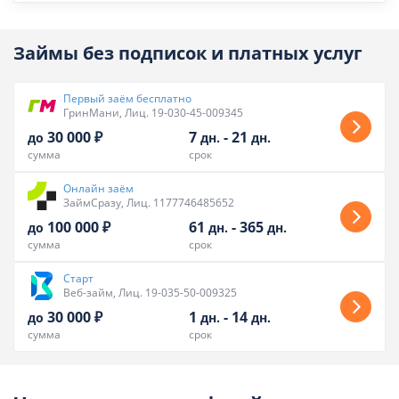
Займы без подписок и платных услуг
Первый заём бесплатно
ГринМани, Лиц. 19-030-45-009345
30 000 ₽
7
-
21
до
дн.
дн.
сумма
срок
Онлайн заём
ЗаймСразу, Лиц. 1177746485652
100 000 ₽
61
-
365
до
дн.
дн.
сумма
срок
Старт
Веб-займ, Лиц. 19-035-50-009325
30 000 ₽
1
-
14
до
дн.
дн.
сумма
срок