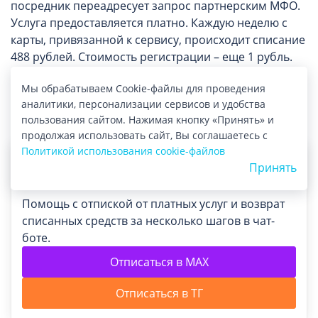
посредник переадресует запрос партнерским МФО.
Услуга предоставляется платно. Каждую неделю с
карты, привязанной к сервису, происходит списание
488 рублей. Стоимость регистрации – еще 1 рубль.
После получения услуги или ошибочного
Мы обрабатываем Cookie-файлы для проведения
подключения сервиса возникает вопрос, как на
аналитики, персонализации сервисов и удобства
сайте Доставка Займов (Ruskred) отписаться от
пользования сайтом. Нажимая кнопку «Принять» и
платных подписок.
продолжая использовать сайт, Вы соглашаетесь с
Политикой использования cookie-файлов
Принять
Помощь с отпиской от платных услуг и возврат
списанных средств за несколько шагов в чат-
боте.
Отписаться в MAX
Отписаться в ТГ