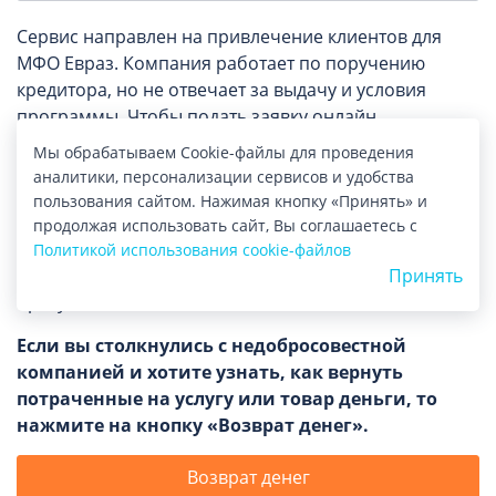
Сервис направлен на привлечение клиентов для
МФО Евраз. Компания работает по поручению
кредитора, но не отвечает за выдачу и условия
программы. Чтобы подать заявку онлайн,
потребуется указать персональные данные и дать
Мы обрабатываем Cookie-файлы для проведения
разрешение на обработку сведений. На данный
аналитики, персонализации сервисов и удобства
момент ресурс предлагает только подключение
пользования сайтом. Нажимая кнопку «Принять» и
рекламных уведомлений. Однако в будущем
продолжая использовать сайт, Вы соглашаетесь с
клиентам может понадобиться инструкция,
Политикой использования cookie-файлов
помогающая отписаться от платных услуг Займ
Принять
Сразу.
Если вы столкнулись с недобросовестной
компанией и хотите узнать, как вернуть
потраченные на услугу или товар деньги, то
нажмите на кнопку «Возврат денег».
Возврат денег