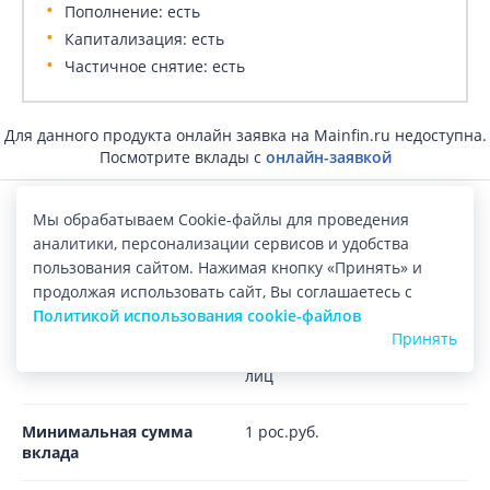
Пополнение: есть
Капитализация: есть
Частичное снятие: есть
Для данного продукта онлайн заявка на Mainfin.ru недоступна.
Посмотрите вклады с
онлайн-заявкой
Детальные условия вклада
Мы обрабатываем Cookie-файлы для проведения
аналитики, персонализации сервисов и удобства
Условия вклада
пользования сайтом. Нажимая кнопку «Принять» и
продолжая использовать сайт, Вы соглашаетесь с
Валюта вклада
Рубль
Политикой использования cookie-файлов
Принять
Вид вклада
Вклады для физических
лиц
Минимальная сумма
1 рос.руб.
вклада