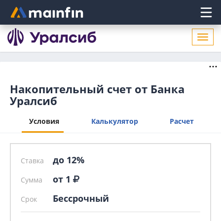
Главное меню
Откр
нави
X
Накопительный счет от Банка
Уралсиб
Условия
Калькулятор
Расчет
до 12%
Ставка
от 1
Сумма
Бессрочный
Срок