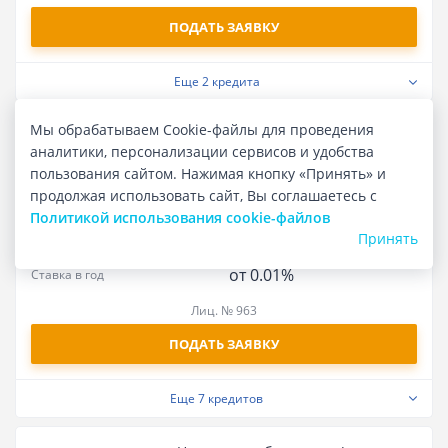
ПОДАТЬ ЗАЯВКУ
Еще
2 кредита
Мы обрабатываем Cookie-файлы для проведения
Карта «Халва»
аналитики, персонализации сервисов и удобства
пользования сайтом. Нажимая кнопку «Принять» и
до 500 тыс ₽
продолжая использовать сайт, Вы соглашаетесь с
Сумма
Политикой использования cookie-файлов
до 14.205%
Полная стоимость кредита
Принять
от 0.01%
Ставка в год
Лиц. № 963
ПОДАТЬ ЗАЯВКУ
Еще
7 кредитов