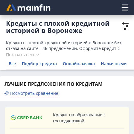
Главное меню
Кредиты с плохой кредитной
историей в Воронеже
Кредиты с плохой кредитной историей в Воронеже без
отказа на сайте - 46 предложений. Оформите кредит с
плохой КИ онлайн срочно в одном из банков или
Показать весь
подберите МФО, где можно взять
займ с плохой
Все
Подбор кредита
Онлайн-заявка
Наличными
кредитной историей
.
ЛУЧШИЕ ПРЕДЛОЖЕНИЯ ПО КРЕДИТАМ
Посмотреть сравнение
Кредит на образование с
господдержкой