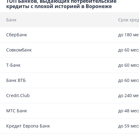
ТОП Банков, выдающих потребительские
кредиты с плохой историей в Воронеже
Банк
Срок кре
СберБанк
до 180 м
Совкомбанк
до 60 ме
Т-Банк
до 60 ме
Банк ВТБ
до 60 ме
Credit.Club
до 240 м
МТС Банк
до 48 ме
Кредит Европа Банк
до 59 ме