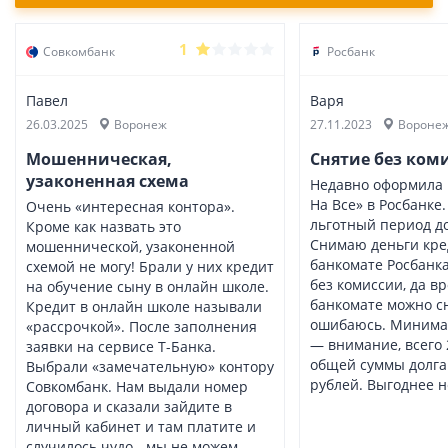
1
Совкомбанк
Росбанк
Павел
Варя
26.03.2025
Воронеж
27.11.2023
Вороне
Мошенническая,
Снятие без ком
узаконенная схема
Недавно оформила 
На Все» в Росбанке
Очень «интересная контора».
льготный период до
Кроме как назвать это
Снимаю деньги кре
мошеннической, узаконенной
банкомате Росбанка
схемой не могу! Брали у них кредит
без комиссии, да в
на обучение сыну в онлайн школе.
банкомате можно сн
Кредит в онлайн школе называли
ошибаюсь. Минима
«рассрочкой». После заполнения
— внимание, всего 
заявки на сервисе Т-Банка.
общей суммы долга.
Выбрали «замечательную» контору
рублей. Выгоднее н
Совкомбанк. Нам выдали номер
договора и сказали зайдите в
личный кабинет и там платите и
случилось чудо - мы не можем