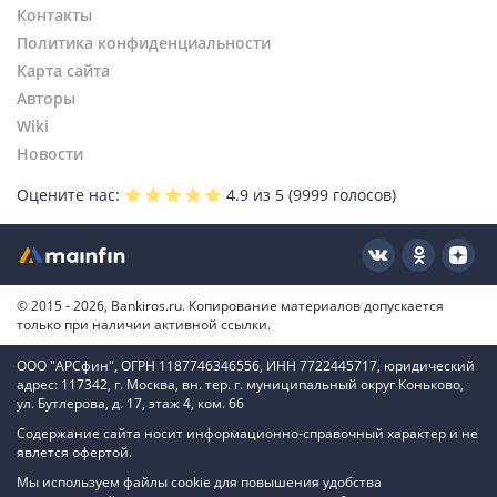
Новиком
Контакты
Новосибирск
Банк Зенит
Политика конфиденциальности
Волгоград
Металлинвестбанк
Ростов-на-Дону
Карта сайта
Локо-Банк
Пермь
Авторы
Кредит Европа Банк
Красноярск
Wiki
УБРиР
Омск
Новости
Примсоцбанк
Краснодар
Оцените нас:
4.9
из 5 (
9999
голосов)
Центр-инвест
БКС Банк
Фора-Банк
Национальный Стандарт
© 2015 - 2026, Bankiros.ru. Копирование материалов допускается
Акибанк
только при наличии активной ссылки.
БЖФ Банк
ООО "АРСфин", ОГРН 1187746346556, ИНН 7722445717, юридический
адрес: 117342, г. Москва, вн. тер. г. муниципальный округ Коньково,
ул. Бутлерова, д. 17, этаж 4, ком. 66
Содержание сайта носит информационно-справочный характер и не
явлется офертой.
Мы используем файлы cookie для повышения удобства