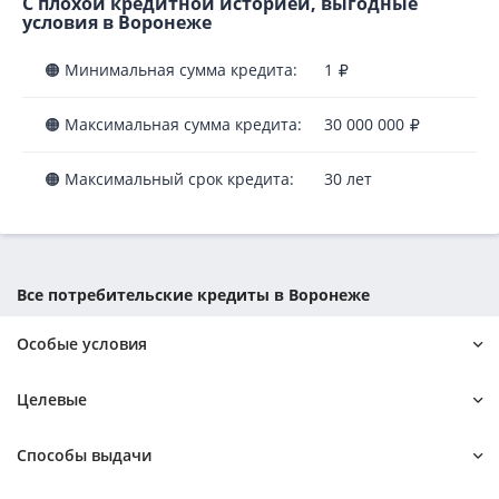
С плохой кредитной историей, выгодные
условия в Воронеже
🟠 Минимальная сумма кредита:
1
🟠 Максимальная сумма кредита:
30 000 000
🟠 Максимальный срок кредита:
30 лет
Все потребительские кредиты в Воронеже
Особые условия
Без кредитной истории
Самые выгодные
Целевые
Без справок и поручителей
Без регистрации
На IPhone
На ремонт
Способы выдачи
Без справок
На товар
На технику
Без отказа
На телефон
На мебель
Наличными по паспорту
На карту