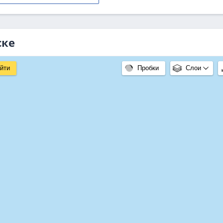
ске
йти
Пробки
Слои