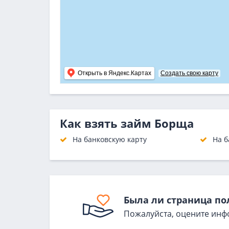
Открыть в Яндекс.Картах
Создать свою карту
Как взять займ Борща
На банковскую карту
На б
Была ли страница по
Пожалуйста, оцените инф