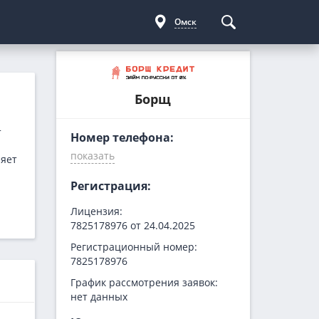
Омск
Курсы криптовалют
Кредиты для бизнеса
Погашение займов
Борщ
С доставкой
Курс биткоина
Для ИП
Kviku
Бесплатные
C овердрафтом
еКапуста
т
Номер телефона:
На пополнение ОС
Купи не копи
ряет
МИГ Кредит
Регистрация:
Webbankir
Лицензия:
7825178976 от 24.04.2025
Регистрационный номер:
7825178976
График рассмотрения заявок:
нет данных