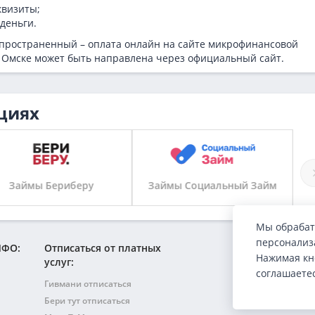
квизиты;
деньги.
пространенный – оплата онлайн на сайте микрофинансовой
в Омске может быть направлена через официальный сайт.
циях
Займы Социальный Займ
Займы Р-Займ
Мы обрабат
персонализа
МФО:
Отписаться от платных
Нажимая кн
услуг:
соглашаете
Гивмани отписаться
Бери тут отписаться