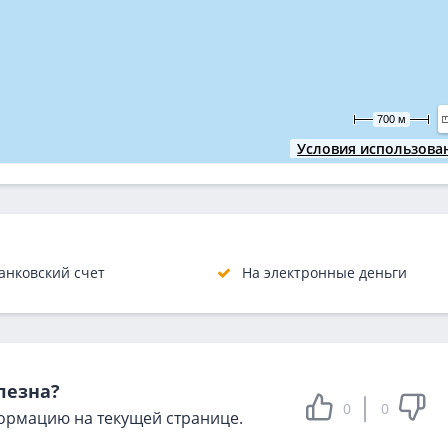
700 м
Условия использова
анковский счет
На электронные деньги
лезна?
0
0
ормацию на текущей странице.