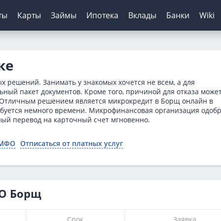
ты
Карты
Займы
Ипотека
Вклады
Банки
Wiki
шение кредитов
инги банков
ЦБ РФ
Автокредиты
Дебетовые карты
МФО
Отзывы о банках
ке
я
ятор
з отказа
сирование ипотеки
х
нк
Для пенсионеров
Конвертер валют
Онлайн-заявка
Онлайн-заявка
Платиза
 решений. Занимать у знакомых хочется не всем, а для
нка
ерам
о зарплаты
иру
рах
анк
ТБ
Калькулятор вкладов
Архив ЦБ РФ
Без первого взноса
С кэшбэком
Монеткин
ьный пакет документов. Кроме того, причиной для отказа може
 Отличным решением является микрокредит в Борщ онлайн в
кой
 историей
нк
мбанк
Курс доллара ЦБ
На авто с пробегом
До зарплаты
ребуется немного времени. Микрофинансовая организация одоб
ентов
ятор
банк
Банк
Курс евро ЦБ
С плохой историей
Creditplus
ный перевод на карточный счет мгновенно.
тор займов
Банк
ский Кредитный Банк
Калькулятор
Kviku
 МФО
Отписаться от платных услуг
ТБ
анс Банк
нк
ФО Борщ
Срок
Заявка