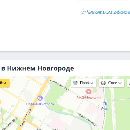
а в Нижнем Новгороде
йти
Пробки
Слои