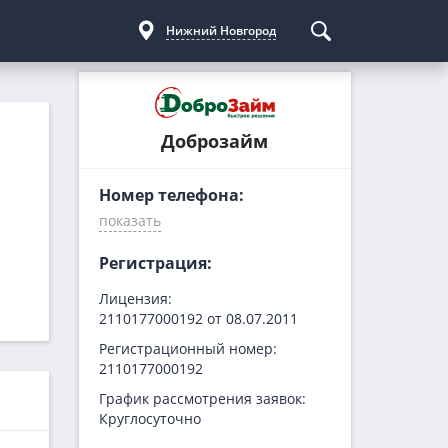
Нижний Новгород
Курсы криптовалют
Кредиты для бизнеса
Погашение займов
Доброзайм
С доставкой
Курс биткоина
Для ИП
Kviku
Бесплатные
C овердрафтом
еКапуста
Номер телефона:
На пополнение ОС
Купи не копи
МИГ Кредит
Регистрация:
Webbankir
Лицензия:
2110177000192 от 08.07.2011
Регистрационный номер:
2110177000192
График рассмотрения заявок:
Круглосуточно