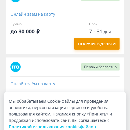
Онлайн заём на карту
Сумма
Срок
до 30 000
7 - 31
дня
ПОЛУЧИТЬ ДЕНЬГИ
Первый
бесплатно
Онлайн заём на карту
Сумма
Срок
3 000
7
Мы обрабатываем Cookie-файлы для проведения
дней
аналитики, персонализации сервисов и удобства
ПОЛУЧИТЬ ДЕНЬГИ
пользования сайтом. Нажимая кнопку «Принять» и
продолжая использовать сайт, Вы соглашаетесь с
Политикой использования cookie-файлов