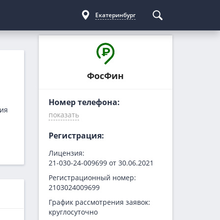
Екатеринбург
Курсы криптовалют
Кредиты для бизнеса
Погашение займов
С доставкой
Курс биткоина
Для ИП
Kviku
ФосФин
Бесплатные
C овердрафтом
еКапуста
Номер телефона:
На пополнение ОС
Купи не копи
ция
МИГ Кредит
Webbankir
Регистрация:
Лицензия:
21-030-24-009699 от 30.06.2021
Регистрационный номер:
2103024009699
График рассмотрения заявок:
круглосуточно