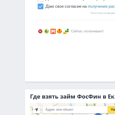
Где взять займ ФосФин в Е
На