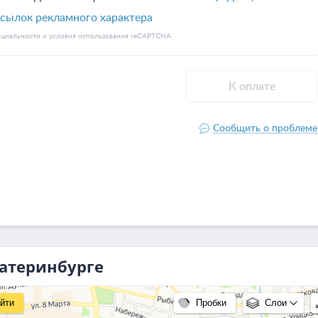
катеринбурге
йти
Пробки
Слои