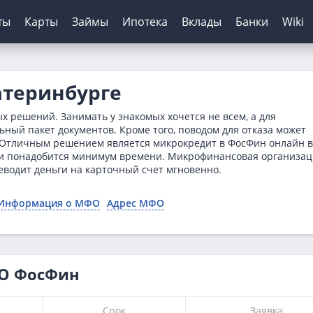
ты
Карты
Займы
Ипотека
Вклады
Банки
Wiki
шение кредитов
инги банков
ЦБ РФ
Автокредиты
Дебетовые карты
МФО
Отзывы о банках
атеринбурге
я
ятор
з отказа
сирование ипотеки
х
нк
Для пенсионеров
Конвертер валют
Онлайн-заявка
Онлайн-заявка
Платиза
 решений. Занимать у знакомых хочется не всем, а для
нка
ерам
о зарплаты
иру
рах
анк
ТБ
Калькулятор вкладов
Архив ЦБ РФ
Без первого взноса
С кэшбэком
Монеткин
ьный пакет документов. Кроме того, поводом для отказа может
 Отличным решением является микрокредит в ФосФин онлайн в
кой
 историей
нк
мбанк
Курс доллара ЦБ
На авто с пробегом
До зарплаты
явки понадобится минимум времени. Микрофинансовая организа
ентов
ятор
банк
Банк
Курс евро ЦБ
С плохой историей
Creditplus
еводит деньги на карточный счет мгновенно.
тор займов
Банк
Калькулятор
Kviku
Информация о МФО
Адрес МФО
ТБ
анс Банк
нк
ФО ФосФин
Срок
Заявка