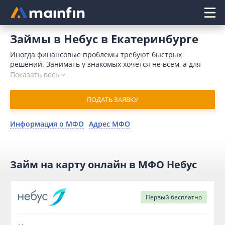
Главное меню
Займы в Небус в Екатеринбурге
Иногда финансовые проблемы требуют быстрых
решений. Занимать у знакомых хочется не всем, а для
обращения в банк требуется время и значительный
Показать весь
пакет документов. Кроме того, поводом для отказа может
послужить отрицательная кредитная история. Отличным
ПОДАТЬ ЗАЯВКУ
решением является микрокредит в Небус онлайн в
Екатеринбурге. В 2026 году для отправки запроса
понадобится немного времени. Компания присылает
Информация о МФО
Адрес МФО
одобрение в течение 15 минут и переводит деньги на
карточный счет мгновенно.
Займ на карту онлайн в МФО Небус
Первый
бесплатно