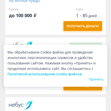
На личные нужды
Сумма
Срок
до 100 000
1 - 85
дней
ПОЛУЧИТЬ ДЕНЬГИ
Первый
бесплатно
Мы обрабатываем Cookie-файлы для проведения
аналитики, персонализации сервисов и удобства
На личные нужды
пользования сайтом. Нажимая кнопку «Принять» и
продолжая использовать сайт, Вы соглашаетесь с
Сумма
Срок
Политикой использования cookie-файлов
1 000
7
дней
Принять
ПОЛУЧИТЬ ДЕНЬГИ