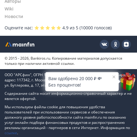
Авторы
Wiki
Новости
Оцените нас:
4.9
из 5 (
10000
голосов)
© 2015 - 2026, Bankiros.ru. Копирование материалов допускается
только при наличии активной ссылки.
ООО "АРСфин", ОГРН 1187746346556, ИНН 7722445717, юридический
Вам одобрено 20 000 ₽ 💸
адрес: 117342, г. Москва, вн. тер. г. муниципальный округ Коньково,
Без процентов!
ул. Бутлерова, д. 17, этаж 4, ком. 66
Содержание сайта носит информационно-справочный характер и не
явлется офертой.
Мы используем файлы cookie для повышения удобства
пользователей при использовании сервисов и обеспечения
должного уровня работоспособности сайта mainfin.ru по оказанию
услуг онлайн подбора финансовых продуктов и распространению
рекламы организаций - партнеров в сети Интернет. Информация по
ссылке
.