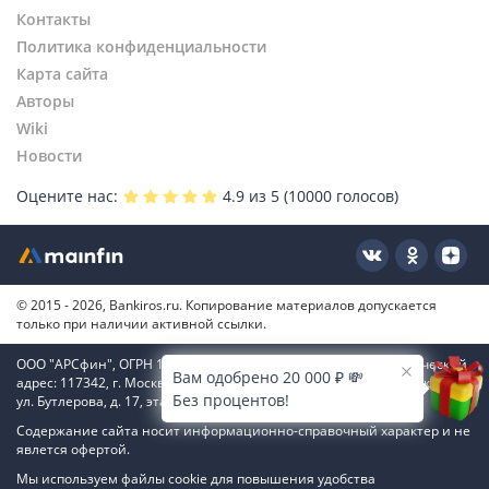
Контакты
Политика конфиденциальности
Карта сайта
Авторы
Wiki
Новости
Оцените нас:
4.9
из 5 (
10000
голосов)
© 2015 - 2026, Bankiros.ru. Копирование материалов допускается
только при наличии активной ссылки.
ООО "АРСфин", ОГРН 1187746346556, ИНН 7722445717, юридический
Вам одобрено 20 000 ₽ 💸
адрес: 117342, г. Москва, вн. тер. г. муниципальный округ Коньково,
Без процентов!
ул. Бутлерова, д. 17, этаж 4, ком. 66
Содержание сайта носит информационно-справочный характер и не
явлется офертой.
Мы используем файлы cookie для повышения удобства