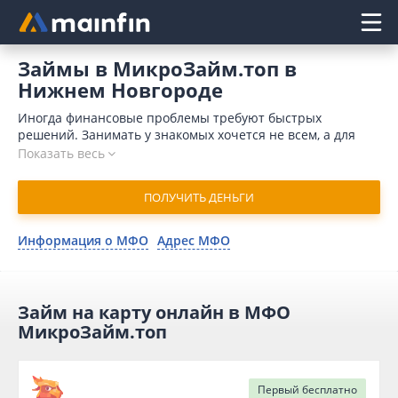
Главное меню
Займы в МикроЗайм.топ в
Нижнем Новгороде
Иногда финансовые проблемы требуют быстрых
решений. Занимать у знакомых хочется не всем, а для
обращения в банк требуется время и значительный
Показать весь
пакет документов. Кроме того, поводом для отказа может
послужить отрицательная кредитная история. Отличным
ПОЛУЧИТЬ ДЕНЬГИ
выходом является займ в МикроЗайм.топ онлайн в
Нижнем Новгороде. В 2026 году для отправления запроса
потребуется минимум времени. Организация одобряет
Информация о МФО
Адрес МФО
заявку в течение 15 минут и совершает денежный
перевод на карточный счет мгновенно.
Займ на карту онлайн в МФО
МикроЗайм.топ
Первый
бесплатно